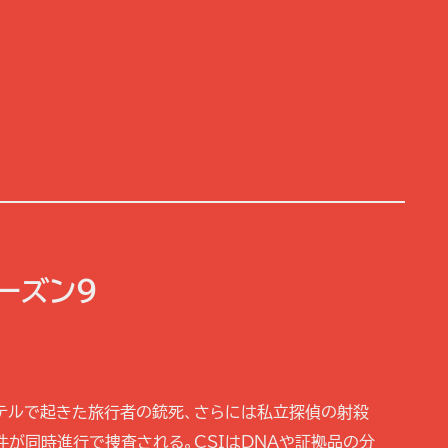
シーズン9
テルで起きた旅行者の銃死、さらには私立探偵の射殺
が同時進行で捜査される。CSIはDNAや証拠品の分