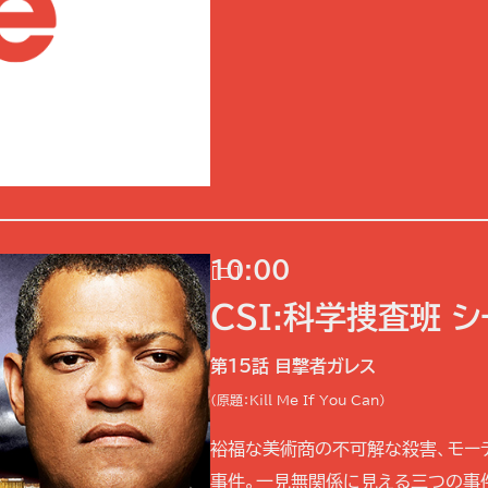
10:00
[二]
CSI:科学捜査班 
第15話 目撃者ガレス
(原題：Kill Me If You Can)
裕福な美術商の不可解な殺害、モー
事件。一見無関係に見える三つの事件