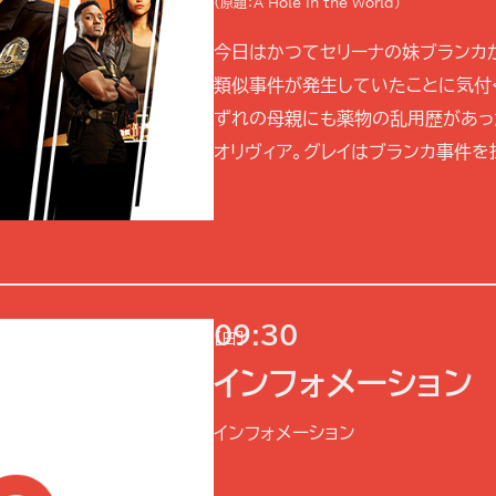
(原題：A Hole in the World)
今日はかつてセリーナの妹ブランカ
類似事件が発生していたことに気付
ずれの母親にも薬物の乱用歴があっ
オリヴィア。グレイはブランカ事件を担
09:30
[日]
インフォメーション
インフォメーション