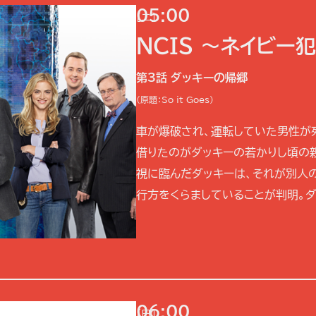
05:00
[二]
NCIS ～ネイビー
第3話 ダッキーの帰郷
(原題：So it Goes)
車が爆破され、運転していた男性が
借りたのがダッキーの若かりし頃の
視に臨んだダッキーは、それが別人
行方をくらましていることが判明。ダッ
06:00
[日]