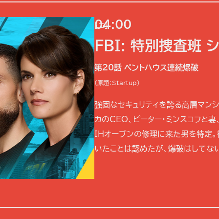
04:00
[二]
FBI: 特別捜査班 
第20話 ペントハウス連続爆破
(原題：Startup)
強固なセキュリティを誇る高層マン
カのCEO、ピーター・ミンスコフと
IHオーブンの修理に来た男を特定
いたことは認めたが、爆破はしてない、