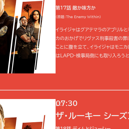
第17話 敵か味方か
(原題：The Enemy Within)
イライジャはグアテマラのアブリル
カのおかげでリヴァス判事殺害の罪
ことに腹を立て、イライジャはモニ
はLAPD・検事局側にも取り入ろうと、
07:30
[二]
ザ・ルーキー シーズ
第18話 ディムとジューシー