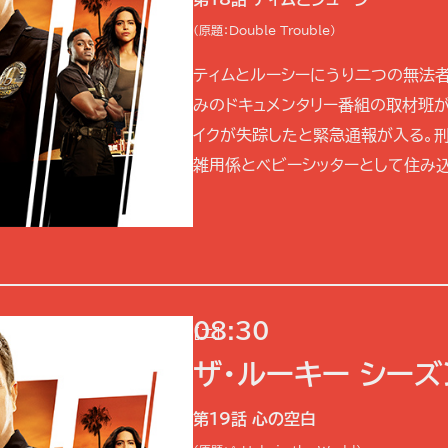
(原題：Double Trouble)
ティムとルーシーにうり二つの無法者
みのドキュメンタリー番組の取材班が
イクが失踪したと緊急通報が入る。
雑用係とベビーシッターとして住み込
08:30
[二]
ザ・ルーキー シーズ
第19話 心の空白