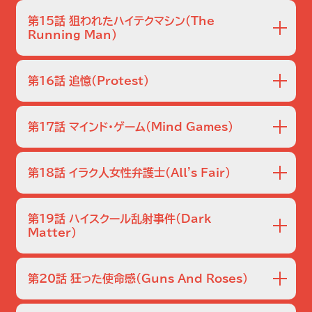
くセンター長、オリビアと対立し…。
は全てブラックジャックに勝つためのカード・カウンティング
ダウンタウンのホテルの地下が怪しいという匿名の通報を受
の方程式。これを見抜いたのはラリーだった。彼によるとカウ
けてドンたちが現場に赴くと、使われていないはずの地下室
第15話 狙われたハイテクマシン
（The
ンティングは、カジノにバレないようチームで行うと言う。そ
内は血の海で、インド人の若い娘サンティが怯えていた。ホテ
Running Man）
こで防犯カメラの映像を確認したところ、すぐに仲間が判明
ルの裏口に不審な救急車が停まっていたという証言から、大
理科大のラボからＤＮＡシンセサイザーが強奪された。この装
する。
学病院に搬送されて死亡した身元不明のインド人女性が浮
置を使うとＤＮＡの加工や複製ができるため、生物兵器を作
かび上がる。その遺体には雑な手術で腎臓を取り出した形跡
第16話 追憶
（Protest）
ることも可能だ。そのため装置やラボには厳重なセキュリテ
があったため、ドンたちはヤミの臓器売買を疑う。
ィシステムが敷かれていたのだが、犯人は難なく盗みを成功
ロス市街にある陸軍事務所で爆弾テロが発生し、市民１人が
させていた。これは内部に協力者がいる可能性を示唆してい
犠牲となる。捜査を進めるドンたちの前に現れたのは、３５年
第17話 マインド・ゲーム
（Mind Games）
た。間もなく、ＦＢＩの初動捜査の結果、容疑者としてロン・アレ
前に同様の爆破事件を担当したという元ベテラン捜査官の
ンという学生が浮上する。
ローソン。ローソンは手口から判断して、３５年前に容疑をか
“霊能者”、クラフトの通報から、森で若いラテン系女性３人の
けられて逃亡した平和活動家のスターリングが再浮上したに
遺体が発見される。３人とも腹を切り裂かれ、周囲にはロウソ
第18話 イラク人女性弁護士
（All's Fair）
違いないと断言する。一方ドンは、父アランが当時スターリン
クと像が置かれていた。当初、ＦＢＩはクラフトが事件に関与し
グと同じ反戦団体で活動していたことを知りショックを受け
ているのではないかと疑うが、彼には明確なアリバイがあっ
イラク人の女性活動家、サイーダ・カファジが首を切られて殺
る。
た。被害者は不法移民らしく、メキシコのテカテにいたらしい
害された。彼女はイラクでアメリカ軍と、戦争犯罪人の裁判を
第19話 ハイスクール乱射事件
（Dark
事は分かるが、なかなか身元の特定には至らない。
担当していた。そして先日、女性の権利団体の支援を受けて
Matter）
訪米し、ドキュメンタリー番組を製作していたところだった。
高校で無差別の乱射事件が発生し、生徒と教師８名が死亡。
犯行現場からは靴跡が、近くの下水管から凶器のナイフが発
犯人は男子生徒２名だが、そのうちポール少年が現場でもう
見される。サイーダは急進的な思想の持ち主で、過激派から
第20話 狂った使命感
（Guns And Roses）
１人に射殺される。学校が最先端のＩＤチップで生徒を管理し
脅されていた。
ていたことをドンから聞いたチャーリーは、そのログから犯
ドンのかつての恋人で、ＡＴＦ（アルコール・タバコ・火器局）捜