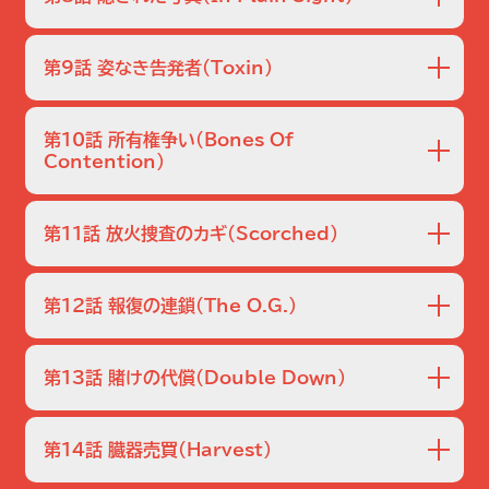
犯人は交通局職員に扮して侵入し、加熱型のコーヒー缶を利
かりが狙われているという点以外は手がかりはなかった。事
用してガスを撒いたのだ。チャーリーは車両中央が噴出場所
件は回を追う事にエスカレートし、２つの事件では家族をか
チャーリーのネットワーク分析を活用し、大規模な覚せい剤密
だと突き止めるが…。
ばった父親が殺害されている。捜査のさなか、さらに事件が
造・密売組織の摘発に乗り出したドンたちＦＢＩ。密造工場の
第9話 姿なき告発者
（Toxin）
起こり、犯行は全部で８件となる。そこでチャーリーが「データ
摘発には成功したが、手下が電話で警告していた住所にメー
マイニング」という方法を行い、被害者や事件に関する共通
ガンたちが行ってみると、その家がいきなり大爆発し…。一
市販薬を使った市民４人が発作を起こした。国立衛生研究所
点を探ることに。
方、爆発現場に残されたパソコンを調べたチャーリーは、ラリ
は不審な発作と認定。ＦＢＩは異物混入事件として捜査を開始
第10話 所有権争い
（Bones Of
ーの協力でデータを修復。一見何の変哲もないデジタル画像
する。混入物質はプライマレクトという鎮静剤で、発作を誘発
Contention）
が、実は巧妙にカモフラージュされた児童ポルノ写真である
する危険から販売中止になっていた。混入された対象（市販
民族博物館で殺人事件が起きた。殺されたのは研究員のジ
ことを知る。
薬）はまちまちなため、回収や警告も出来ない。チャーリーは
ェニファー・アバーナシー。遺体の傍には、方程式がびっしり書
情報理論を使ってプライマレクトが事件の鍵であると指摘す
第11話 放火捜査のカギ
（Scorched）
かれた手帳が。これは炭素年代測定法の方程式だった。だが
る。
博物館の館長によるとジェニファーは目録を作成する担当
過激な環境保護団体「ＥＬＭ」による連続放火事件が発生。４
で、装置を使って年代を調べる専門家が別にいるというの
件目は大型ＳＵＶ車のディーラーが放火され、たまたま出勤し
第12話 報復の連鎖
（The O.G.）
だ。間もなく、検視でジェニファーの遺体から避妊ゼリーが検
てきた社員が巻き添えで焼死する。ドンを通じて消防の放火
出され、彼女が上司で既婚者のケン・ヒル博士と交際してい
捜査官スティーブンスから協力依頼を受けたチャーリーは、
ストリートギャング、“２３番街シンジケート”に潜入していた
たことが判明するが…。
ラリーと共に多変数から放火と犯人を関連づける「火紋」を
覆面捜査官、ライムスが車からの発砲を受けて殺された。ＦＢ
第13話 賭けの代償
（Double Down）
割り出そうとする。一方、ドンたちは複数の火災現場でニュー
Ｉのドン達捜査官は、ライムス殺害の捜査を開始する。デビッ
ス映像に残っていた青年を発見する。
ドは２３番街のコミュニティセンターでギャングの下っ端、ア
カジノの駐車場で男性客が殺された。被害者はユーリ・チェル
ンソニーを拘束し、ライムスが銃撃された時一緒にいたトラ
ノフ。ハンティントン工科大学の学生だった彼の車からは数
第14話 臓器売買
（Harvest）
ビスの行方を聞き出す。しかしその過程で警察に不信感を抱
字が書かれたノートとニセのＩＤが見つかった。ノートの中身