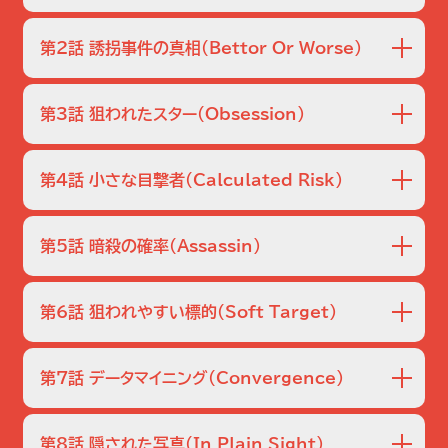
と、その暗号から、ロサンゼルスに住むコロンビアからの亡命者を
連邦地裁のベテラン判事フランクリンの妻アリソンが、自宅車
狙った暗殺計画の存在が浮かび上がる。事態を重く見たチャーリ
庫で射殺された。判事の裁定を恨む者の犯行と考えたダン
第2話 誘拐事件の真相
（Bettor Or Worse）
たちは、まず判事が現在担当している公判の被告、アジア系
ーは、ドンのチームに新たに加わった行動分析スペシャリスト、メー
ギャングの首領ダニーを疑う。しかし彼にもナンバーツーのレ
ラウシュ宝石店で強盗事件が発生。犯人の女は店主ラウシュ
ガン・リーブスと協力。二人は力を合わせ、迫り来る暗殺を阻止す
イモンドにも、容疑を決定づける証拠がない。２人がボスの座
の妻と娘の拘束写真を見せて誘拐を示唆し、いったんダイヤ
第3話 狙われたスター
（Obsession）
るために動き出すが…。
を争っていただけで殺人事件とは無関係と判明し、捜査は振
を奪う。が、店を出る前に警備員に射殺される。ＦＢＩは女の
り出しに戻る。
身元から人質の行方を探ろうとするが、女の所持品は車のキ
人気ポップスター、スカイラー・ワイアット宅に不審者が侵入し
ーだけで車は見つからない。ドンはチャーリーから、リモコン
た。だが敷地内に設置された防犯カメラに犯人の映像は映っ
第4話 小さな目撃者
（Calculated Risk）
式キーが毎回違うローリングコードで車にサインを送ってい
ていない。そこでチャーリーとラリーがスカイラー宅の模型を
ると教えられる。
作ると共に、防犯カメラの画像のデータ解析を始める。すると
倒産した大企業シンテル社の財務担当重役ルシンダが、自宅
防犯カメラの絞りが細工された痕跡が見つかり、新たな解析
で射殺された。ＦＢＩは捜査を進める一方、１１歳の遺児ダニエ
第5話 暗殺の確率
（Assassin）
の結果、カメラの画像から犯人の姿が浮かび上がる。
ルを保護。ドンは母の死を目撃したショックで心を閉ざすダ
ニエルを放っておけず、父アランに預ける。ルシンダは破産申
公文書偽造犯のコルフェルトを逮捕したドンたち。大した事
請の原因となったシンテル社の粉飾決算スキャンダルを内部
件ではないと思われたが、コルフェルトの手帳の暗号を一目
第6話 狙われやすい標的
（Soft Target）
告発した人物で、検察側の証人となる予定だった。
見たチャーリーは、暗殺計画のコードだと断言する。コルフェ
ルトの自供から、コロンビア人の青年ガブリエル・ルイスがタ
ロスの地下鉄で行われていた国土安全保障省のテロ対策訓
ーゲットと判明。反政府活動家の父と兄を殺害されたあと国
練で、本当にホスゲンガスが撒かれた。ドンはこれを事件と
第7話 データマイニング
（Convergence）
外追放となってロスに来たガブリエルは平凡な学生だが、ル
見なして訓練の延期を提言するが、訓練の責任者ハウスマン
イス家の名声を恐れる権力者にとっては脅威であるため狙
は聞く耳を持たない。近くのゴミ箱から、交通局のジャケット
押し込み強盗が発生した。これまで事件は７件発生している
われたようだった。
やガスマスク、ガス噴出装置であるコーヒー缶が発見された。
が、犯人が覆面をした３人組であり、裕福な家庭の高級品ば
第8話 隠された写真
（In Plain Sight）