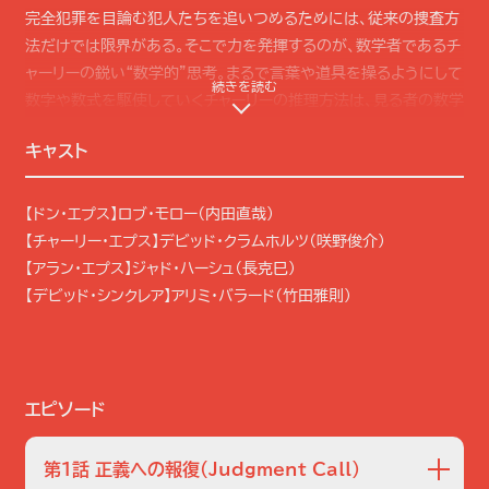
完全犯罪を目論む犯人たちを追いつめるためには、従来の捜査方
法だけでは限界がある。そこで力を発揮するのが、数学者であるチ
ャーリーの鋭い“数学的”思考。まるで言葉や道具を操るようにして
続きを読む
数字や数式を駆使していくチャーリーの推理方法は、見る者の数学
に対する概念をも覆してしまう。
キャスト
さらに物語を彩るのは、個性豊かな登場人物たち。ドンの同僚であ
る女性捜査官ミーガン・リーヴス、若手捜査官のデヴィッド・シンク
【ドン・エプス】ロブ・モロー（内田直哉）
レアとコルビー・グレンジャー、大学教授でもあるチャーリーの同僚
【チャーリー・エプス】デビッド・クラムホルツ（咲野俊介）
ラリー・フレインハート博士と卒業生アミタ、そして兄弟二人を支え
【アラン・エプス】ジャド・ハーシュ（長克巳）
る最愛の父親アラン。彼らが織り成す人間ドラマも本作の大きな魅
【デビッド・シンクレア】アリミ・バラード（竹田雅則）
力のひとつ。
シーズン2では…
エピソード
連邦地裁判事の妻が殺害される事件が発生。強制捜査に踏み切っ
たドンと、新人FBI捜査官デビッド・シンクレアらのチームは、現場
第1話 正義への報復
（Judgment Call）
で不審な暗号を発見する。さっそくチャーリーに解読を依頼する