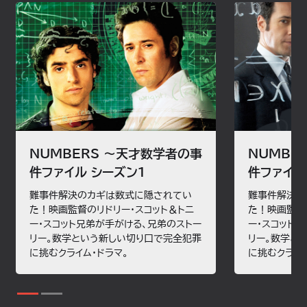
NUMBERS ～天才数学者の事
NUMBE
件ファイル シーズン1
件ファイル
難事件解決のカギは数式に隠されてい
難事件解決の
た！映画監督のリドリー・スコット＆トニ
た！映画監督
ー・スコット兄弟が手がける、兄弟のストー
ー・スコット
リー。数学という新しい切り口で完全犯罪
リー。数学と
に挑むクライム・ドラマ。
に挑むクライム