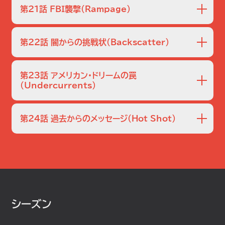
人と被害者たちの動きをたどろうと提案。一方、ネットゲーム
査官のニッキーが銃で頭を撃ち、自殺と見られる死を遂げ
第21話 ＦＢＩ襲撃
（Rampage）
マニアの生徒たちのグループ「ＤＭＧ」の存在が浮上し、ポー
た。ドンは動揺しながらも捜査を担当することに。ニッキーの
ルもメンバーだったと判明する。
体内からは鎮痛薬と抗鬱剤が検出された。メーガンは、ＡＴＦ
ＦＢＩのオフィスで襲撃事件が発生した。犯人はアレック・シェ
の同僚からニッキーが死ぬ直前まで連続強盗事件の捜査に
イン。彼は捜査官の銃を奪い、１５発を乱射した。この事件で
第22話 闇からの挑戦状
（Backscatter）
当たっていた事、また家庭では同じＡＴＦ捜査官の夫との間
は取調中の性犯罪者ライアン・マコールが死亡する。間もなく
に問題を抱えていた事を聞き、彼女の死が自殺であったと
シェインはコルビーの銃弾を受けて倒れ、逮捕・病院に搬送さ
巧みな偽メールで口座情報を入手する「フィッシング詐欺」の
の印象を強くする。
れる。だがシェインは事件について一切語ろうとせず、マコー
２人組、ダニエルとポールを現行犯逮捕したドンたちＦＢＩ。単
第23話 アメリカン・ドリームの罠
ルとの繋がりも見つからない。こうして打開点を探るべく、ド
なる詐欺師と思われたが、ドンの銀行口座から預金が消えう
（Undercurrents）
ンはチャーリーに捜査協力を依頼する。
せた上に、２人が別の貯蓄銀行の預金者データを丸ごと持っ
ロスの海岸にアジア系の少女５人の遺体が打ち上げられた。
ていたことが判明し、大規模事件に発展する。ロス市警から
身元は不明。チャーリーは潮の流れを見る実地調査を経て、
協力しに来たウォーカー警部補は、ロシアマフィアのユーリ・コ
第24話 過去からのメッセージ
（Hot Shot）
少女達が海に投げ捨てられた位置を割り出す。検死の結果、
バシェンコなる人物が関与しているのではないかと言う。
３人の少女は中国人と思われたが、１人だけは年齢が上でア
若い女性リサとカーラが同じ手口で殺される猟奇事件が発
メリカ人、もしくはアメリカ育ちである事が分かる。彼女の足
生。同一犯を疑ったドンたちはカーラの元彼ギルに目をつけ
の裏にはタトゥーが彫られていた。ラリーはそれが易経の示
るが、彼にはアリバイがあった。カーラがギルと別れる原因に
す数字であると指摘。チャーリーとラリーは早速、暗号解読に
なった新しい恋人の存在が判明したため、チャーリーが女性
取りかかる。
２人の日常生活パターンを分析して、犯人と知り合った場所
を絞り込む。３人目の犠牲者が出て手口もエスカレートしてい
シーズン
るため、ドンたちは捜査を焦る。