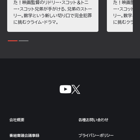
た！映画監督のリドリー・スコット＆トニ
た！映画監督
ー・スコット兄弟が手がける、兄弟のストー
ー・スコット
リー。数学という新しい切り口で完全犯罪
リー。数学と
に挑むクライム・ドラマ。
に挑むクライム
会社概要
各種お問い合わせ
番組審議会議事録
プライバシーポリシー