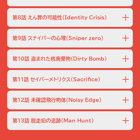
ドンは、犯人の狙いがそれではないかと推測する。
ような列車にまつわる事件は６件発生しており、共通点は２
６軒の店が次々と武装強盗に襲われ、３人の死者が出る。犯
つあった。まず過去の悲惨な列車事故を再現していること。
人はレジのわずかな現金を奪っただけで、宝石などは手つか
そして、犯行現場には必ず数字の羅列によるメッセージが残
第8話 えん罪の可能性
（Identity Crisis）
ず。市警レイノルズ刑事の要請でドンを通じて捜査に協力し
されていることだった。
たチャーリーは、最先端の技術で防犯ビデオの映像を解析
アパートで男性が殺された。被害者は２７歳のトレヴァー・ラ
し、銃の種類を特定する。その銃でさらに殺人事件が起き、２
イリー。詐欺と恐喝の犯罪歴があり、つい最近も証券詐欺の
第9話 スナイパーの心理
（Sniper zero）
人が死亡。１人は下町の倉庫で管理人のアルバイトをしてい
罪で指名手配されていた。彼は背後から細いワイヤーで首を
た。倉庫を訪れたドンたちは、そこがニセ札作りの工場であっ
絞められ殺害されており、遺体の近くには犯行に使ったワイ
ロサンゼルスは連続狙撃事件に揺れていた。被害者には共通
たことを突き止め…。
ヤーを巻き付けた革手袋があった。この犯行手口は、約１年
点がなく、使われているライフルも違う。ドンはチャーリーだ
第10話 盗まれた核廃棄物
（Dirty Bomb）
前にドンが解決した事件のものとそっくりだった。１年前の事
けでなくＦＢＩアカデミーの狙撃教官、エジャートンにも捜査協
件では妊婦が殺害された。そして事件から間もなく目撃者が
力を依頼する。当初、チャーリーは空気抵抗係数モデルから
核処理施設へ放射性廃棄物セシウムの容器３つを運輸中のト
あらわれる。
銃弾の軌道を計算して犯人の位置を突き止めようとする。一
ラックが、途中のハイウェーで忽然と姿を消した。セシウム狙
第11話 セイバーメトリクス
（Sacrifice）
方、犯行現場近くで目撃された車から、白人至上主義組織の
いの犯行と考えたドンたちは、まずトラックと共に消えた運
メンバー、オズボーンが浮上する。
転手レイの関与を疑うが、レイはまもなく死体で発見。現場に
国家プロジェクトを扱うシンクタンクの研究員、ジョナス・ホー
落ちていた使い捨て携帯には、セシウムを返してほしければ
ク博士が殺害された。彼の自室は荒らされ、パソコンのデー
第12話 未確認飛行物体
（Noisy Edge）
現金２千万ドルを用意しろという犯人からのメッセージが。
タは破壊されていた。チャーリーが調べたところ、破壊された
データはコピーの形跡がなく、破壊のパターンは復元の簡単
ロス上空に謎の飛行物体が現れ、市街地を通過したのち姿を
なタイプと困難なタイプの２種類に分かれていた。復元可能
消した。軍用機並みの高度なステルス機能を持つらしく、レー
第13話 脱走犯の追跡
（Man Hunt）
なデータは衛星画像システムに関するもので、シンクタンクの
ダーにも捕捉されない。テロの下見を疑ったドンたちはチャ
正式なプロジェクトだった。一方、復元困難なデータは…。
ーリーとアミタに協力を依頼し、レーダー記録に混ざった微弱
囚人６人を乗せた護送車が事故を起こし、その隙にマクダウ