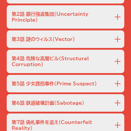
式や数学理論を活用したチャーリーの頭脳捜査には否定的。いつ
ロサンゼルスを震撼させている連続猟奇レイプ事件。ＦＢＩ捜
までも弟を子ども扱いする兄と、そんな兄に認めてもらいたい弟。
査官ダンは手がかりがなく焦る一方、そりの合わない支局長
第2話 銀行強盗集団
（Uncertainty
メリックや若手捜査官デビッドの扱いに手を焼く。そんな中、
Principle）
そして、そんな２人を暖かく見守る父親アランとのユーモラスな家
実家を訪れたダンは、２０代の若さで工科大学の教授である
族愛にも注目。
武器も使わず、礼儀正しく現金を強奪していく２人組の連続
天才数学者の弟チャーリーに事件の話をする。チャーリーは
銀行強盗事件が発生。チャーリーの計算から次の襲撃銀行を
犯行現場が織り成すパターンから、そのすべてが帰納する唯
第3話 謎のウィルス
（Vector）
予測したドンたちＦＢＩの目の前に、予測どおり２人組が現れ
一の基点、すなわち犯人の居住エリアを計算によって突き止
たが、いざ逮捕という瞬間になって、隠れていた一味の者た
ロサンゼルス各所で、謎のウイルスに感染して人々が倒れ、
められると言う。
ちが発砲。銃撃戦で、一味の１人と捜査官１人が死亡する。犯
数人が死に至るという重大事件が発生する。公衆衛生局のリ
第4話 危険な高層ビル
（Structural
人は２人だけで、凶暴性もないという前提をもとに計算を組
ーと協力しつつバイオテロの線で捜査を開始したドンは、リー
Corruption）
み立てていたチャーリーは、死者まで出てしまったことにショ
から「政府の数学コンサルタント」として紹介された専門家が
カリフォルニア科学大学の学生フィン・モンゴメリーが、橋か
ックを受け…。
チャーリーだったことに驚く。チャーリーの計算モデルから、
ら転落して死亡した。ドンは自殺と断定するが、チャーリーは
被害者たちの接点はダウンタウンのユニオン駅だと判明。ド
第5話 少女誘拐事件
（Prime Suspect）
体の落下地点に違和感があるといい、ドンを巻き込み調査を
ンとチャーリーはダウンタウンへ出かけようとする父アランを
始める。するとフィンがガール・ヘイブリッジという建築家が
郊外の住宅地で、６歳の誕生会を祝っていた少女エミリーが
止めるが…。
設計した、コールセンターというビルに関する工学論文を書
両親の目の前で誘拐された。ドンたちが捜査に駆けつける
第6話 鉄道破壊計画
（Sabotage）
いていたことが判明。彼はヘイブリッジやオーナーや建設会
が、エミリーの父イーサンは何者からかの電話を受けた後、捜
社のネベルソンにまで電話をかけ、ビルの危険性を訴えてい
査協力を拒んで警察やＦＢＩを追い払う。チャーリーの話でイ
列車の通過する線路に無人のスクールバスが置かれ、機関士
た。
ーサンが無名の優秀な数学者であること、世紀の難問とされ
と制御士が死亡した。犯行現場に急行したドンは「メッセージ
第7話 偽札事件を追え
（Counterfeit
る「リーマン予想」の解決に長年取り組んでいることを知った
に全て書いてある」という犯人からの電話を受け取る。この
Reality）