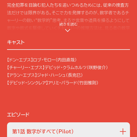
完全犯罪を目論む犯人たちを追いつめるためには、従来の捜査方
法だけでは限界がある。そこで力を発揮するのが、数学者であるチ
ャーリーの鋭い“数学的”思考。まるで言葉や道具を操るようにして
続きを読む
数字や数式を駆使していくチャーリーの推理方法は、見る者の数学
に対する概念をも覆してしまう。
キャスト
さらに物語を彩るのは、個性豊かな登場人物たち。ドンの同僚であ
る女性捜査官ミーガン・リーヴス、若手捜査官のデヴィッド・シンク
【ドン・エプス】ロブ・モロー（内田直哉）
レアとコルビー・グレンジャー、大学教授でもあるチャーリーの同僚
【チャーリー・エプス】デビッド・クラムホルツ（咲野俊介）
ラリー・フレインハート博士と卒業生アミタ、そして兄弟二人を支え
【アラン・エプス】ジャド・ハーシュ（長克巳）
る最愛の父親アラン。彼らが織り成す人間ドラマも本作の大きな魅
【デビッド・シンクレア】アリミ・バラード（竹田雅則）
力のひとつ。
シーズン1では…
エピソード
アルバカーキからロサンゼルスのFBI支部に移転してきたドンは、
久しぶりに再会した弟チャーリーがFBIに捜査協力していることを
第1話 数字がすべて
（Pilot）
知って驚く。足を使った犯罪捜査を信条とする昔気質のドンは、数