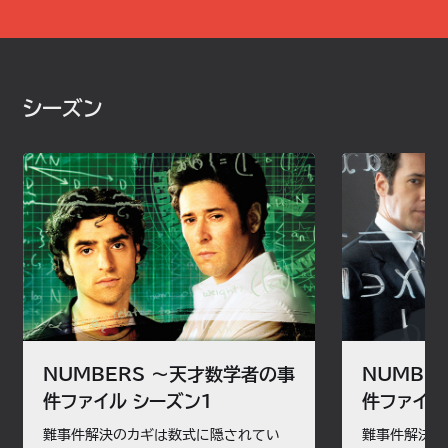
なノイズから、飛行物体の姿をバーチャル再現。斬新な全翼
ドとウィリアムズが逃亡した。ドンはチャーリーと逃亡犯捕獲
機スタイルで、滑走路不要の垂直離陸機能まで持つらしい。
捜査官、クーパーの協力のもと、２人の捜索を開始する。同時
に、ドンはマクダウドを殺人罪で終身刑に追い込んだ目撃
者、女医のカレンを守るべく彼女に証人保護プログラムを提
案する。しかしカレンは提案を断る。ドン達は、護送車の事故
シーズン
に関与した２台のトラック運転手に接触しようとするが、１人
は死亡していた。
NUMBERS ～天才数学者の事
NUMBE
件ファイル シーズン1
件ファイル
難事件解決のカギは数式に隠されてい
難事件解決の