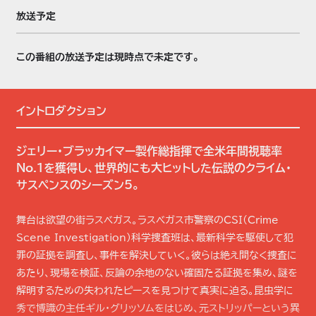
放送予定
この番組の放送予定は現時点で未定です。
イントロダクション
ジェリー・ブラッカイマー製作総指揮で全米年間視聴率
No.1を獲得し、世界的にも大ヒットした伝説のクライム・
サスペンスのシーズン5。
舞台は欲望の街ラスベガス。ラスベガス市警察のCSI(Crime
Scene Investigation)科学捜査班は、最新科学を駆使して犯
罪の証拠を調査し、事件を解決していく。彼らは絶え間なく捜査に
あたり、現場を検証、反論の余地のない確固たる証拠を集め、謎を
解明するための失われたピースを見つけて真実に迫る。昆虫学に
秀で博識の主任ギル・グリッソムをはじめ、元ストリッパーという異