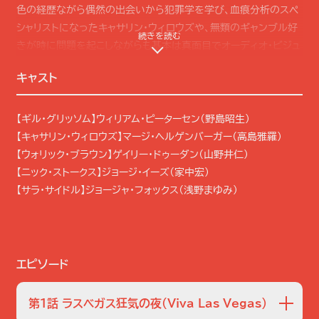
色の経歴ながら偶然の出会いから犯罪学を学び、血痕分析のスペ
シャリストになったキャサリン・ウィロウズや、無類のギャンブル好
続きを読む
きが時に問題を起こしながらも基本は真面目でオーディオ・ビジュ
アル分析が得意なウォリック・ブラウンなど、それぞれの特技を活
キャスト
かし、科学を駆使してどんな犯罪現場からも真実を導きだすCSI
メンバーたち。全米各地の警察やFBIも実際に使用するリアルな科
学捜査と、人間味あふれるキャラクターたちの魅力が凝縮された大
【ギル・グリッソム】ウィリアム・ピーターセン（野島昭生）
ヒットシリーズ。
【キャサリン・ウィロウズ】マージ・ヘルゲンバーガー（高島雅羅）
【ウォリック・ブラウン】ゲイリー・ドゥーダン（山野井仁）
シーズン5では…
【ニック・ストークス】ジョージ・イーズ（家中宏）
【サラ・サイドル】ジョージャ・フォックス（浅野まゆみ）
新たに登場する女性捜査官ソフィア・カーティスに注目。また、最終
2話の「CSI“12時間”の死闘 [前編]/[後編]」は、鬼才クエンティ
ン・タランティーノが監督を務めた特別エピソード！ CSIは、チー
ムのひとりが誘拐され生き埋めになっていることに気づくが…。
エピソード
第1話 ラスベガス狂気の夜
（Viva Las Vegas）