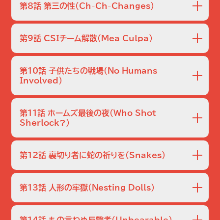
の連続殺人事件。その犯人が2年ぶりに犯行を再開したらし
た。そのホテルで、17歳のニコール・ジェンセンがスイートル
第8話 第三の性
（Ch-Ch-Changes）
い。
ームへ入って来るなり嘔吐して死亡。当初は麻薬中毒が原因
の窒息死だと思われたが…。
路上の車の中からウェンディという女性の刺殺体が発見さ
れた。検死で彼女は元男性と判明。性別適合手術を受けてダ
第9話 CSIチーム解散
（Mea Culpa）
ンサーとして働いていた。ダンサー仲間に聞くと、医師のマー
サーが手術を行ったという。だがマーサーは、ウェンディの手
ストリップ地区のはずれの駐車場で身元不明の死体が発見
術は拒否したと話す。
された。男性は大腿部を銃で撃たれて死亡しており、近くに
第10話 子供たちの戦場
（No Humans
はマックテンという銃が転がっていた。ボビーがマックテンを
Involved）
試射しようとすると暴発。調べた結果、マシンガンに改造しよ
ラスベガス北部のDストリートで16歳のタイソンの射殺体が
うとした形跡が出てくる。
発見された。その鑑識中、タイソンの兄も射殺される。そんな
第11話 ホームズ最後の夜
（Who Shot
中、グレッグがゴミ容器に捨てられた幼児の死体を発見。一
Sherlock?）
目で餓死したと分かるほど瘦せ細った死体だった。
ミード湖近くでジープが車道を外れて木に突っ込み、運転手
が死亡。被害者は衝撃時、額に軽い傷を負っていたが他に異
第12話 裏切り者に蛇の祈りを
（Snakes）
常はなく、死因は判明できなかった…。さらに、自らシャーロ
ック・ホームズになりきり、探偵の家そっくりの住まいに住ん
ヒスパニック街の新聞自販機の中に女性の頭部が置かれて
でいたデニスが射殺されるという事件が発生。グリッソムに
いた。身元はフリーライターのベロニカ・フアレスと判明。捜査
第13話 人形の牢獄
（Nesting Dolls）
最終試験だとして捜査を任されたグレッグは、最初は自殺だ
の結果、実際に起きた事件を歌にするメキシコ・シナロア州の
と考える。
音楽“ナルコ・コリード”の潜入取材をしていたことが分かっ
住宅地の建設現場から女性の遺体が出る。キャサリンたちが
た。
現場に向かうが、遺体はタールで覆われており、その下から