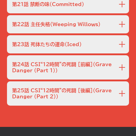
ハリウッドで娼婦をしていた。ダコタが客のBMWに乗ってか
第21話 禁断の味
（Committed）
ら連絡が取れなくなったため、エリーは警察に行くが相手に
されず、ブラスに助けを求める。エリーは電話でロス市警に
犯罪者専用の精神病院で、患者のロビーが殺された。頭を床
頼んでくれと言っただけだったが、ブラスはロスへ向かう。
に叩きつけられていたが、死因は窒息で、凶器は枕と判明。
第22話 主任失格
（Weeping Willows）
枕の左右の端が犯人の爪で裂かれていた。さらに、ロビーの
シーツから精液が検出され…。
アリスという若い女性が自宅のマンション前で射殺された。
彼女の車はハイボールというバーの駐車場で発見されるが、
第23話 死体たちの運命
（Iced）
そこはキャサリンが数時間前までいたバーだった。キャサリン
はそこで親しくなった官選弁護人のアダムから電話番号を渡
西ラスベガス大学の学生寮の一室から、トリップとポーラの
されるが、しつこく性的関係を迫ってきたので、恐怖を感じ
裸の死体が発見された。2人の遺体はピンク色に染まってお
第24話 CSI“12時間”の死闘 [前編]
（Grave
て拒否し、彼を怒らせてしまったのだった。その数時間後、バ
り、最初は一酸化炭素中毒が疑われたが検出されなかった。
Danger (Part 1)）
ーテンはアリスにタクシーを呼ぶように頼まれたという。
トリップは女好きで自分勝手な暮らしぶりだったため、隣人
内臓が遺棄された現場の鑑識中、CSIの捜査官が何者かに
のザックは迷惑に感じていたらしいが…。
拉致される。内臓は犬の腸と判明し、これは捜査官を拉致す
第25話 CSI“12時間”の死闘 [後編]
（Grave
るための罠だったのだ。現場に停めてあった車は特定でき
Danger (Part 2)）
たものの、他に手がかりはなく、途方に暮れるCSIにカセット
捜査官の捜索が難航する中、犯人のアジトからプレキシガラ
テープとUSBドライブが届く。
スの箱が発見される。捜査官も同じ箱に入れられていると思
われ、箱の分析を進めた結果、空気を補充するファンと照明
が同じバッテリーで連動していることが判明。捜査官に残さ
れた時間はあと90分と推定された。一方、拉致された捜査