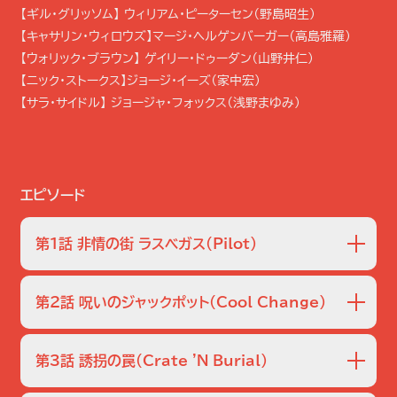
捜査と、人間味あふれるキャラクターたちの魅力が凝縮された大ヒ
【ギル・グリッソム】 ウィリアム・ピーターセン（野島昭生）
ットシリーズ。
【キャサリン・ウィロウズ】マージ・ヘルゲンバーガー（高島雅羅）
【ウォリック・ブラウン】 ゲイリー・ドゥーダン（山野井仁）
シーズン1では…
【ニック・ストークス】ジョージ・イーズ（家中宏）
【サラ・サイドル】 ジョージャ・フォックス（浅野まゆみ）
ギル・グリッソムが主任を務めるラスベガス市警のCSI夜勤チーム
に、警察学校を卒業したばかりのホリー・グリッブスが加わった。ホ
リーは希望と違う慣れない現場で戸惑いつつも指導されながら業
務に励んでいたが、お目付け役になっていたウォリックがホリーを
エピソード
事件現場に残しギャンブルに出てしまい…。
第1話 非情の街 ラスベガス
（Pilot）
警察学校を優秀な成績で卒業したホリーは、科学捜査班に編
入されるが、交通課警部補の娘をコネで採用させられたこと
第2話 呪いのジャックポット
（Cool Change）
を面白く思わぬブラスは、手早く追い払おうと解剖に立ち会
わせるなど嫌な仕事を押しつける。一方、アパートの部屋から
スロットマシーンで4000万ドル当てた男テッドが、その夜ホ
死後一週間経って発見されたロイスの枕元には、生きること
テルのバルコニーから飛び降りて死ぬ。グリッソムは、同じ部
第3話 誘拐の罠
（Crate 'N Burial）
に絶望して死ぬと録音したカセットが…。明らかに自殺と思
屋にいたガールフレンドのジェイミーを尋問。テッドはジェイ