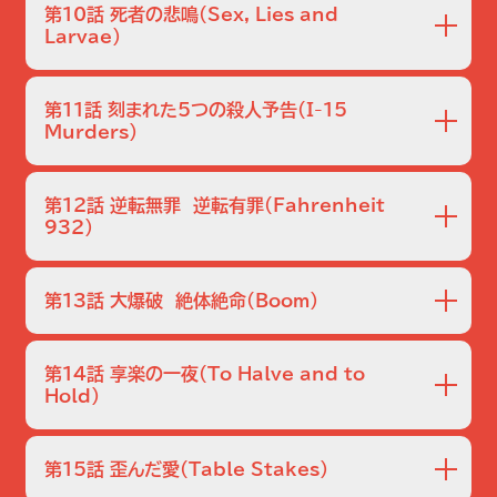
客が急死したという緊急連絡が入った。ファーストクラスの
部座席で見つかり、時計や現金がなかったことから、ウォリッ
第10話 死者の悲鳴
（Sex, Lies and
乗客8人は口裏を合わせたかのように同じ証言をし、スチュ
Larvae）
クは強盗事件、ニックは事故でドライバーは逃げ出したと推
ワーデスのシャノンは死んだキャドウェルが着陸30分ほど前
測、二人は賭をする。
山中で毛布に包まれた女性の遺体が見つかる。遺体には都
に頭痛を訴えアスピリンを飲んだこと、粗暴な振る舞いをし
市部にしか生息しないイエバエが大量にたかっており、他の
たことを証言する。死体を解剖したウィリアムズは、キャドウ
第11話 刻まれた5つの殺人予告
（I-15
場所で殺されたと推察される。指紋から死体はケイ・シェルト
Murders）
ェルが脳炎を罹って頭痛を訴え、粗暴な行動もそのためだろ
ンと判明、亭主のスコットが容疑者として取調べを受ける。一
うというが…。
スーパーで女性が行方不明になり、調べに行ったグリッソム
方、キャサリンとウォリックは、ソレンセンの絵画盗難事件を
はトイレでラクガキを見つける。筆跡鑑定で、書いた人物は左
担当。現場に残っていた耳型が、家の主人リチャードの息子
第12話 逆転無罪 逆転有罪
（Fahrenheit
利きで低学歴、女性である可能性が高いという。一方、ウォリ
932）
のものと一致。息子は罪を認め車のトランクにあった絵を差
ックがその後もカジノに出入りしていることを確信するサラ
し出すが…。
グリッソムに拘置所からビデオが届いた。差出人は家に放火
は、不信の念を抱きながらも、一緒に強盗殺人事件を担当。
して、家族を殺した罪に問われたデーモンで、無実を訴える
被害者の弟が通報して強盗だと主張したが、室内を物色した
第13話 大爆破 絶体絶命
（Boom）
内容だった。グリッソムはウォリックとサラと共に捜査を再
やり方に不自然な点があり、窓ガラスも内側から割られてい
開。同僚のエクリーが担当し、デーモンに不利な証拠があり、
ハンセン・ビルのロビーが爆破され、現場に向かったグリッソ
ることが分かる。
デーモンの話もつじつまの合わない点もあり、捜査は難航す
ムは、ビルの警備員で危うく難を逃れたドミニクを捜査に協
第14話 享楽の一夜
（To Halve and to
る。一方、キャサリンとニックは、賭け屋の集金人である“ラン
力させることに。だが、爆弾の知識があまりにも豊富なのを
Hold）
ナー”の少年が賭け屋の駐車場で撃たれ殺害された事件を捜
不信に思い、事件の重要参考人として目をつける。一方、非
マウント・チャールストンでバラバラに散らばった白骨が発見
査していた。
番のニックは顔見知りのクリスティが男に絡まれていたのを
され、残された歯型からメル・ベネットと判明する。法医学者
助け、家まで送った後一夜を共にする。しかし、翌日彼女の他
第15話 歪んだ愛
（Table Stakes）
テリの協力もあって、死後電動のこぎりで切断され、犯人は
殺死体が発見され、室内に残された指紋などからニックに殺