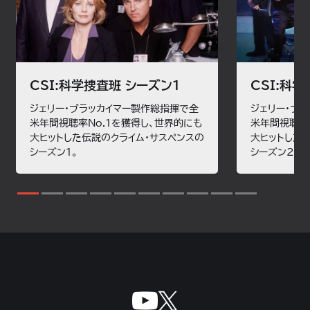
CSI:科学捜査班 シーズン1
CSI:科
ジェリー・ブラッカイマー製作総指揮で全
ジェリー・ブ
米年間視聴率No.1を獲得し、世界的にも
米年間視聴率
大ヒットした伝説のクライム・サスペンスの
大ヒットした
シーズン1。
シーズン2。