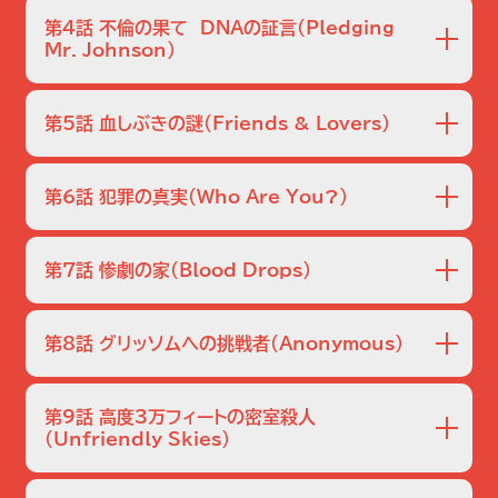
われたが、母親は息子の声ではないと言い、解剖した検死官
ミーと喧嘩して腕に傷を負ったため、医療用品と時計を買っ
妻のローラが誘拐され200万ドルを要求する電話がかかっ
も他殺だと断言する。
た後、部屋に入った記録がないことからジェイミーの疑いは
てきたと、実業家のギャラスから連絡が入る。脅迫電話の録
第4話 不倫の果て DNAの証言
（Pledging
晴れる。一方、瀕死のホリーの代わりにやってきたグリッソム
音を聞いたグリッソムとニックは、砂漠の中の高圧線のそば
Mr. Johnson）
の教え子サラは自尊心が高く、キャサリンと衝突する。
から電話していると気づく。ニックたちは、犯人が誘拐現場で
ミード湖で釣りをしていた男たちが女性の脚を発見、指紋か
落とした土を分析させ、ローラの居場所を高圧送電線のそば
ら地元に住むウェンディ・バージャーだと判明する。性交渉の
にある廃坑の近辺と突き止める。赤外線探査装置を使って、
第5話 血しぶきの謎
（Friends & Lovers）
跡があり、DNA検査の結果、精液は夫のものと異なることか
ローラを無事救出し、身代金を取りに来たトレーナーのチップ
ら、レイプされた後に湖に沈められたのではないかと推測さ
砂漠で死後数日が経過している全裸の少年の変死体が見つ
も逮捕される。
れる。一方、大学で学生ジェームズの首吊り死体が発見され
かり、グリッソムとウォリックが捜査を担当する。友人の捜索
第6話 犯罪の真実
（Who Are You?）
る。学生クラブのリーダー、カイルやマットの話から、クラブに
願いを出しに来たボビーの話から、二人が砂漠で野外パーテ
入会できなかったことを苦にしての自殺かと思われたが…。
ィに参加した事実を確認、変死体の少年はエリックだと判明
水道修理にきた配管工が、コンクリート詰めにされた死体を
する。一方、キャサリンとニックが担当を命じられた私立中学
発見。グリッソムとニックは身元を明らかにするため、専門家
第7話 惨劇の家
（Blood Drops）
校校長ウッズの殺害事件では、学校の理事長ケートが自ら事
に顔の復元作業を依頼。できあがった復元モデルをテレビで
件の発生を通報し、正当防衛を主張していた。
放送すると早速グリーン夫人が五年前に行方不明になった
静かな高級住宅街、女性のけたたましい悲鳴で夜の闇が破ら
娘だと名乗りを上げる。一方キャサリンは、別れた夫エディの
れる。現場に急行したグリッソム達が見たものは、おびただし
第8話 グリッソムへの挑戦者
（Anonymous）
依頼で、エディがダンサーのエイプリルから強姦されたと訴
い血の海に横たわる一家4人の惨殺死体。僅かに生き残った
えられた事件の捜査を始めるが、普段から女癖の悪いエディ
のは高校生ティーナと4歳になるその妹のブレンダだけであ
ホテルのバスタブで死体が見つかり、3ヶ月前にも同様の死
に不利に進んで行く。
った。異変に気づいて戸棚に隠れたティーナは犯人の顔を見
体を調べていたグリッソムは、2件とも自殺に見せかけた殺
第9話 高度3万フィートの密室殺人
ていないと言い、ショックで口もきけないブレンダは、誰か入
人であると推測する。遺体のそばにはメッセージが吹き込ま
（Unfriendly Skies）
ってきた者は？という問いに「バッファロー」と答えるだけだ
れたテープが逆回転の状態で残されていた。一方、ウォリッ
ラスベガスに到着間近の旅客機から、ファーストクラスで乗
った。
クとニックは崖から車が落ちた事件を捜査。中にいた男が後