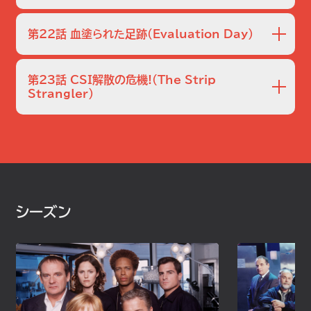
いた血が付着していたため、ひかれる前に誰かとケンカした
彼女が疑われるが…。
公園でジョギング中の男テリーが獣に襲われて死亡したと見
と捜査班は推定する。一方、キャサリンとニックは、コーヒー・
られる事件が起き、グリッソムたちが捜査を始める。テリーは
ショップで発生した5人が犠牲になった乱射事件を担当。レ
第22話 血塗られた足跡
（Evaluation Day）
牙で咬まれた傷の他に、腹部をメスで切り裂かれており、肝
ジや財布には手がつけられていなかった。
臓が切り取られていた。一方、キャサリンはサラと共に遊園地
スピード違反で追跡された車のトランクから切断された生首
で乗り物から落ちて死亡した女の子の事件を捜査する。遊園
が発見された。運転していた2人の女子大生はバーで知りあ
第23話 CSI解散の危機!
（The Strip
地の責任者ピケンズの態度がおかしいことに気付き、コカイ
った男から逃げるために車を盗んだだけで、関わりがないと
Strangler）
ン中毒だと直感したキャサリンはその場で尿のサンプルを取
供述する。一方、以前ウォリックが担当した事件で少年院送り
ラスベガス市内で若い女性ばかりを狙う連続殺人事件が発
らせるが…。
になったジェームズの部屋で殺人事件が発生。唯一の目撃者
生。襲われた女性たちはいずれも残虐な姿で辱められ、絞め
であるジェームズは、検事のために証言すれば復讐され、証
殺されていた。犯人を割り出す証拠は現場から何一つ見つか
言を拒めば刑期を延長されることになり、困ったあげくウォ
らず、捜査は困難を極めたが、グリッソムたちはFBIと協力し
リックに連絡する。
て犯人探しを始める。サラはグリッソムの反対を押し切って
FBIのオトリ捜査にみずから志願するが、その最中に第4の
シーズン
殺人事件が起こったとの連絡が入る。