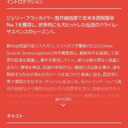
イントロダクション
ジェリー・ブラッカイマー製作総指揮で全米年間視聴率
No.1を獲得し、世界的にも大ヒットした伝説のクライム・
サスペンスのシーズン1。
舞台は欲望の街ラスベガス。ラスベガス市警察のCSI(Crime
Scene Investigation)科学捜査班は、最新科学を駆使して犯
罪の証拠を調査し、事件を解決していく。彼らは絶え間なく捜査に
あたり、現場を検証、反論の余地のない確固たる証拠を集め、謎を
解明するための失われたピースを見つけて真実に迫る。昆虫学に
秀で博識の主任ギル・グリッソムをはじめ、元ストリッパーという異
色の経歴ながら偶然の出会いから犯罪学を学び、血痕分析のスペ
シャリストになったキャサリン・ウィロウズや、無類のギャンブル好
続きを読む
きが時に問題を起こしながらも基本は真面目なオーディオ・ビジュ
アル分析が得意なウォリック・ブラウンなど、それぞれの特技を活
キャスト
かし科学を駆使しどんな犯罪現場からも真実を導きだすＣＳＩメン
バーたち。全米各地の警察やFBIも実際に使用するリアルな科学