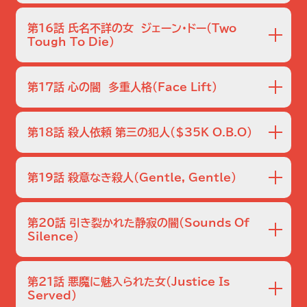
のこぎりの扱いに慣れておらず手が不自由であることが分
伝説的なショー・ガールでラスベガスの名士の一人であるポ
害の疑いが…。
かる。他方、郊外のモーテルで男の死体が発見され、支払い
ーシャの屋敷で、募金のためのパーティが開かれた。160万
第16話 氏名不詳の女 ジェーン・ドー
（Two
のキャッシュカードから、ストリップ・ダンサーである被害者
ドルの金が集まって成功のうちに終わるかと思われたが、ダ
Tough To Die）
が、翌日結婚式を控えたメグと友人たちのパーティに呼ばれ
ンサーのレイシーの死体がプールで発見され大騒ぎになる。
頭部を銃で撃たれ暴行されたと見られる意識不明の黒人女
たことが判明する。
留守番役でパーティを主催したパトリックとアマンダ夫妻は、
性が発見された。サラは現場に残された野球帽から採取した
ポーシャは今ギリシアをクルーズ中で連絡は取れないという
第17話 心の闇 多重人格
（Face Lift）
DNAと、被害者の体内に残された犯人の精液のDNAの一
が、グリッソム達がポーシャの部屋を調べるとトランクなどが
致を確認。一方、ニックとグリッソムは、薬莢の型と野球帽の
陶器店が金庫荒らしに襲われ、犯人の一人と思われるジョセ
残っていた。
マークから、犯人の住んでいる地域を突き止め、警察犬を使
フ・フェルトンが死体で発見される。現場で採取した指紋が、
第18話 殺人依頼 第三の犯人
（$35K O.B.O）
い犯人とみられる黒人青年トニーの発見に成功する。一方、
データベースにある21年前に4歳で誘拐されたメリッサ・マ
ウォリックとキャサリンはバイクをめぐる口論から発生した射
ーローのものと一致。誘拐したベビー・シッターはジョセフの
ケビンとエイミーが結婚8周年のお祝いにレストランで夕食
殺事件を担当する。
妻マーラだった。一方、ナディア・ウィンストンの焼死事件を
をしたあと、何者かに襲われて殺害され、その乗用車が消え
第19話 殺意なき殺人
（Gentle, Gentle）
捜査するサラは、片足だけ残し激しく燃え、ナイトガウンは燃
る事件が発生、グリッソムたちが捜査に当たる。一方、キャサ
え切ってないことから、人体の自然発火ではないかと言う
リンは3人の老姉妹が生き埋めになって命を落としたアパー
ラスベガスの裕福な一家アンダーソン家から、生後四ヶ月の
が…。
トの倒壊事件を担当する。現場に居合わせた殺人課のオライ
三男ザカリー（ザック）が誘拐された。ベッドには身代金要求
第20話 引き裂かれた静寂の闇
（Sounds Of
リー刑事をはじめ、みんな事故だと断定したが、キャサリンは
額の記載がない脅迫状が残されていた。グリッソムはザック
Silence）
建築監督官ニューサムが検査の手抜きをしたと疑い、強引に
の部屋から血痕を発見、警察犬による捜索で近くのゴルフ場
2人の女性が乗った車が男性をひいてしまうが、腹にタイヤ
調査を進める。
からザックの死体が発見される。脅迫状が、父親スティーブ
痕が2種類あったことから、既に他の車にひかれて死んでい
の会社で印刷されたことが分かり、スティーブの秘書で不倫
第21話 悪魔に魅入られた女
（Justice Is
たと分かる。男は耳が不自由な学生ブライアンで、こぶしに乾
Served）
相手のニードラの毛髪がベビーベッドに残っていたことから