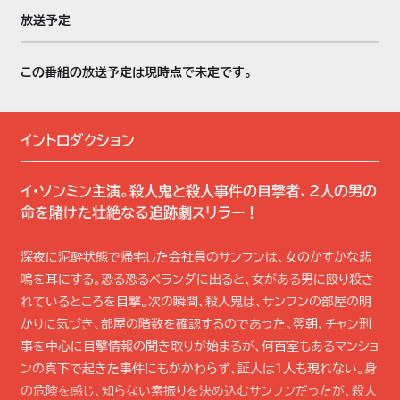
放送予定
この番組の放送予定は現時点で未定です。
イントロダクション
イ・ソンミン主演。殺人鬼と殺人事件の目撃者、2人の男の
命を賭けた壮絶なる追跡劇スリラー！
深夜に泥酔状態で帰宅した会社員のサンフンは、女のかすかな悲
鳴を耳にする。恐る恐るベランダに出ると、女がある男に殴り殺さ
れているところを目撃。次の瞬間、殺人鬼は、サンフンの部屋の明
かりに気づき、部屋の階数を確認するのであった。翌朝、チャン刑
事を中心に目撃情報の聞き取りが始まるが、何百室もあるマンショ
ンの真下で起きた事件にもかかわらず、証人は1人も現れない。身
の危険を感じ、知らない素振りを決め込むサンフンだったが、殺人