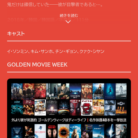
鬼だけは確信していた――彼が目撃者であると…。
続きを読む
2018年／韓国／韓国語／字幕版／111分
原題：THE WITNESS
キャスト
監督
イ・ソンミン、キム・サンホ、チン・ギョン、クァク・シヤン
チョ・ギュジャン
GOLDEN MOVIE WEEK