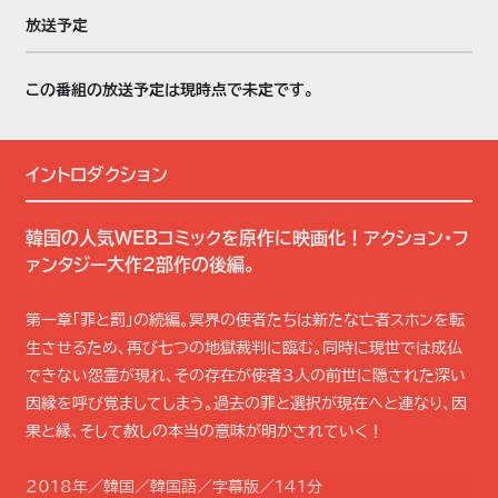
放送予定
この番組の放送予定は現時点で未定です。
イントロダクション
韓国の人気WEBコミックを原作に映画化！アクション・フ
ァンタジー大作2部作の後編。
第一章「罪と罰」の続編。冥界の使者たちは新たな亡者スホンを転
生させるため、再び七つの地獄裁判に臨む。同時に現世では成仏
できない怨霊が現れ、その存在が使者3人の前世に隠された深い
因縁を呼び覚ましてしまう。過去の罪と選択が現在へと連なり、因
果と縁、そして赦しの本当の意味が明かされていく！
2018年／韓国／韓国語／字幕版／141分