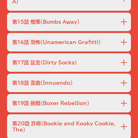
シポウィッツは、シモーンとともにニューヨークで起きた３人
A）
の殺人と強盗事件について、ある男の尋問に向かう。
ドナは、メダボイが自分を監視していることが明らかになる
と彼との関係を終わらせることにする。シモーンもまた、内々
第15話 憎悪
（Bombs Away）
に話した事件の情報を他の記者に漏らしたと疑い、ベニータ
との関係を終わらせることを決意する。
シポウィッツとシモーンが他の車と衝突すると、車のトランク
から助けを求める叫び声を聞いてショックを受ける。娘を殺
第16話 恐怖
（Unamerican Grafitti）
された男は、私的制裁を加えることを決意する。
シモーンとシポウィッツは、リトル・イタリーの近所で落書きを
したヒスパニック系の若者を追いかけて殺した２人のイタリア
第17話 証言
（Dirty Socks）
人男性を追跡する。別れたにもかかわらず、メダボイはドナ
の昔の恋人の車が壊されると彼を助ける。
シモーンは、目撃者が自分に心を引かれることで、自分が担
当する殺人事件に影響が出ることを恐れる。一方、シポウィッ
第18話 歪曲
（Innuendo）
ツは、幼い頃に働いていたブルックリンのキャンディー・スト
アで、殺人事件の捜査協力の許可を得る。
刑事たちは、アパートから強制退去させられた後、発砲騒ぎ
を起こした情緒不安定な大学院生を捜索する。分署に戻った
第19話 挑戦
（Boxer Rebellion）
ファンシーは、警官である弟が上司と口論になっているのを
見て、間に入る。
シモーンとシポウィッツは潜入捜査官のダイアン・ラッセルと
協力し消防士の命を奪った放火犯と疑われる男を罠にかけ
第20話 詐術
（Bookie and Kooky Cookie,
る。シポウィッツが、ある夫婦に店を襲った２人の男に不利な
The）
証言をするように説得すると大惨事が起こる。