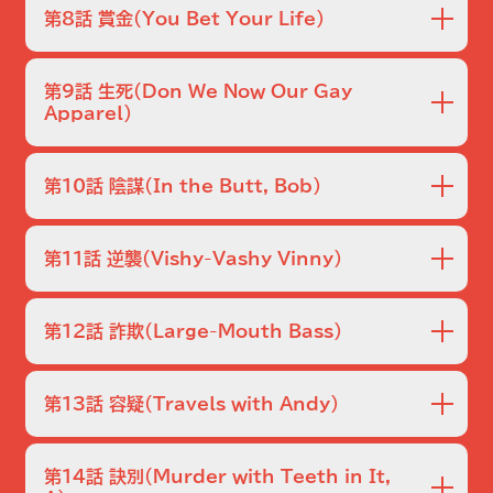
見されたカイロプラクティック医を取り調べる。その後、シモ
第8話 賞金
（You Bet Your Life）
ーンは11歳の息子のタンスの引き出しから銃を見つけて取
り乱した女性から相談を受ける。
シモーンとシポウィッツが妊婦の焼死体について２人の青年
に尋問することに。一方、マルチネスは質屋強盗を捜査する。
第9話 生死
（Don We Now Our Gay
その後、シポウィッツは彼の断酒の後見人ダン・ブリーンが精
Apparel）
神的に不安定な息子に殴られ、ショックを受ける。
メダボイは古い隣人を騙して金を奪った男を捕らえるために
潜入し、シモーンとシポウィッツはゲイバーでの殺人を捜査す
第10話 陰謀
（In the Butt, Bob）
る。シポウィッツの警告を無視し、ダン・ブリーンは息子が薬
を飲まなくなったと疑って訪ねていく。
シモーンは、連続殺人犯の犯行と思われる殺人事件を捜査
中、特捜班と意見が対立する。一方、ファンシーは、数年前に
第11話 逆襲
（Vishy-Vashy Vinny）
大犯罪を密告した情報提供者が新たな情報を持って再び現
れると、わなの匂いを嗅ぎつける。
シモーンがウェブスター殺人事件の捜査を続ける中、ファンシ
ーは自分を陥れようとした内部調査課の男に罠を仕掛ける。
第12話 詐欺
（Large-Mouth Bass）
女性を脅して現金を要求する人物を捕まえるため、レズニア
クは自ら罠を仕掛ける。
シポウィッツとシモーンは、被害者女性が55回刺された殺人
事件の現場に呼び出される。一方、レズニアクとメダボイは、
第13話 容疑
（Travels with Andy）
巧妙な詐欺師に狙われている独身で孤独な女性たちを助け
る。
シルビアが計画しているギリシャ正教の結婚式を心配し始め
るシポウィッツ。そこでは白い花の冠をかぶらねばならない。
第14話 訣別
（Murder with Teeth in It,