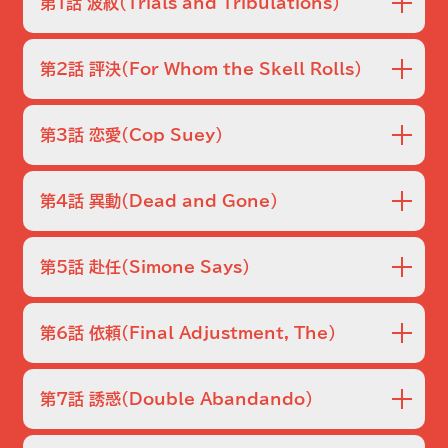
第1話 波紋
（Trials and Tribulations）
ケリーがジャニス・リカルシの代理で彼女とマフィアのアンジ
ェロ・マリーノとの関係について証言する一方、シポウィッツ
第2話 評決
（For Whom the Skell Rolls）
はめった打ちにされた妻に、虐待をした夫に対する暴行罪の
告訴を取り下げないよう説得を試みる。
リカルシの裁判で陪審が評決に達した後も、内部調査課はケ
リーがアンジェロ・マリーノの帳簿から破ったページを探し続
第3話 恋愛
（Cop Suey）
ける。その夜、シポウィッツはディナーの席でシルビアにプロ
ポーズして驚かせる。
シポウィッツは以前に話をしていた、虐待されていた女性が
死体で発見されて憤慨する。死んだ女性の夫から話を聞く一
第4話 異動
（Dead and Gone）
方、ケリーはチャイナタウンで起きた非番の警官の殺人事件
の捜査で中国人刑事と協力する。
同僚の刑事が売春婦のベッドで死亡し、シポウィッツは刑事
の家族にばつの悪い思いをさせないために遺体を移動させ
第5話 赴任
（Simone Says）
る。一方、ケリーは内部調査課が調査を取り下げないことを
知ると、衝撃的な決断を下す。
公園でジョギング中の男が撃たれ、その男が何人もの女性に
HIVを感染させていたことがわかる。ドナ・アバンダンドの姉
第6話 依頼
（Final Adjustment, The）
が彼女のアパートに引っ越してきて、メダボイを口説いて騒
動が起こる。
ボビー・シモーン刑事の初日に、レズニアク刑事の恋人が酔っ
て銃を持って現れる。その後、彼とシポウィッツはマフィアの
第7話 誘惑
（Double Abandando）
息子の殺人事件の手がかりを探し、レズニアクは夫が娘に性
的虐待をしていると恐れる女性と話す。
シポウィッツとシモーンは、改装中のビル内で妻の遺体が発