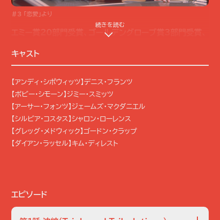
＃3 「恋愛」より
続きを読む
エミー賞20部門受賞、ゴールデングローブ賞3部門受賞、
全米で12年間愛されたキング・オブ・刑事ドラマ。
キャスト
ニューヨークの“現場”を変えた――伝説の刑事ドラマ『NYPD ブ
ルー』
【アンディ・シポウィッツ】デニス・フランツ
【ボビー・シモーン】ジミー・スミッツ
ニューヨーク市警第15分署――数々の凶悪事件と、刑事たちの日
【アーサー・フォンツ】ジェームズ・マクダニエル
常をリアルに映し出した『NYPD ブルー』。手持ちカメラを用いた
【シルビア・コスタス】シャロン・ローレンス
ドキュメンタリー的手法や、従来の枠を超える生々しい描写によっ
【グレッグ・メドウィック】ゴードン・クラップ
て、アメリカのテレビドラマに新風を吹き込んだ本作。手掛けたの
【ダイアン・ラッセル】キム・ディレスト
は、警察ドラマの金字塔『ヒルストリート・ブルース』や法廷ドラマ
『L.A.ロー』を生み出した名プロデューサー、スティーブン・ボチコ。
若き頃には『刑事コロンボ』の脚本にも参加し、心理戦やディテー
ルにこだわる作風を磨いた。その経験が、複雑な事件と刑事たちの
エピソード
人間性を重層的に描く本作へと活かされている。