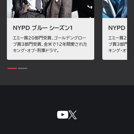
NYPD ブルー シーズン1
NYPD 
エミー賞20部門受賞、ゴールデングロー
エミー賞20
ブ賞3部門受賞、全米で12年間愛された
ブ賞3部門受
キング・オブ・刑事ドラマ。
キング・オブ・