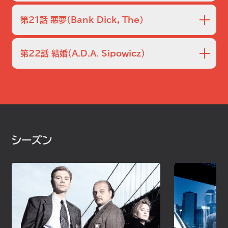
シポウィッツは殺人事件の容疑者の母親をだまして、息子を
引き渡させる。殺人事件の唯一の目撃者が、シモーンと恋人
第21話 悪夢
（Bank Dick, The）
になることを条件に証言することに同意し、シモーンは難しい
ジレンマに直面する。
ラッセルとシポウィッツは、ATMを利用する女性を襲う男を
追跡する。分署のゲイの受付係は恋人と一緒に襲われ、シモ
第22話 結婚
（A.D.A. Sipowicz）
ーンに助けを求める。シポウィッチは、ラッセルの飲酒問題を
シモーンに話す。
シモーンと一緒に強盗殺人の捜査をするうちに、ラッセルは
自分の飲酒問題が再浮上して恐れをなす。シモーンが花婿付
添人となり、アンディ・ジュニアが出席する中、シポウィッツと
シルビアはバージンロードを歩く。
シーズン