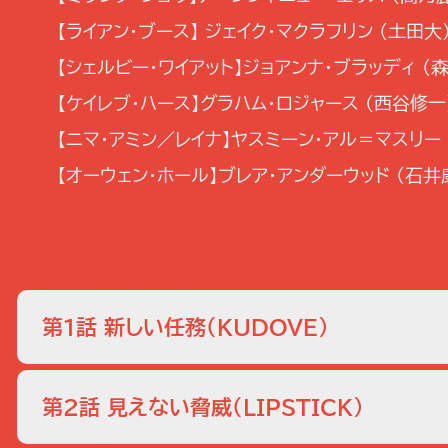
【ライアン・ブース】 ジェイク・マクラフリン (土田大
【シェルビー・ワイアット】ジョアンナ・ブラッディ (
【ケイレブ・ハース】グラハム・ロジャース (西谷修一
【ニマ・アミン／レイナ】ヤスミーン・アル＝マスリー 
【オーウェン・ホール】ブレア・アンダーウッド (石井
第1話 新しい任務
（KUDOVE）
アレックスは事件後FBIを解雇され、CIAにスカウトされ
第2話 見えない脅威
（LIPSTICK）
ム」へ向かうと、そこには恋人ライアンの姿が…。その1年
現場にいたアレックスは再び真相解決に奔走することに。