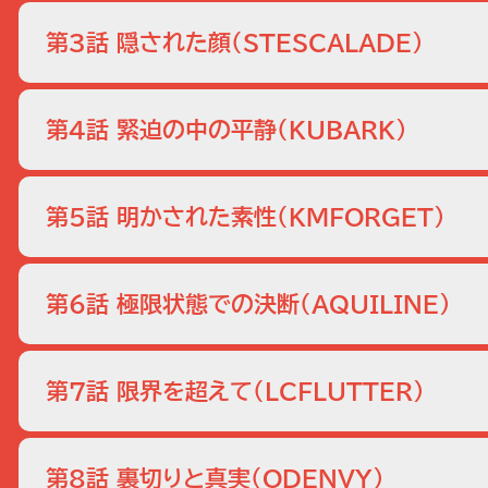
ファームでの最初の訓練は、監視されていることを見抜く技
【過去】と、テロ事件が起きる【現在】が交錯しながら、アレ
第3話 隠された顔
（STESCALADE）
演習に取り組む。【現在】のニューヨーク、G20に参加す
が立てこもる。人質の中にはどういうわけかファームの同期
覆面衣装でテロリストに成りすまし、立てこもり現場に潜入
ーションで人質の中に紛れ込んでいることを見抜き、誰が
第4話 緊迫の中の平静
（KUBARK）
がバレてしまう。連行されたアレックスの運命は…！一方、
サバイバルゲームが行われる。そんな中でアレックスとライア
訓練生が取り組むのは、ストレスのかかる状況で平静を保
動きを探るため、盗聴器を仕掛ける相手を選ぶことに。一
第5話 明かされた素性
（KMFORGET）
を仕掛けた人物を探りだそうとする。【現在】のニューヨーク
人あまりの人質と、ハッカー1人を交換しようという申し出
アレックスはテロリストの無線機を入手。外部に協力者がい
ダは応じる。人質交換はこの非常事態を終結させる突破口
第6話 極限状態での決断
（AQUILINE）
を怪しく思い、アカデミーの仲間ウィルに相談するが…。一
の裏の顔に勘付いてしまう。そんな中、3人は教官オーウ
今回の課題はドローンによるテロリスト殺害作戦における
急いで処理しなければ、殺人犯として警察に捕まり、ファー
第7話 限界を超えて
（LCFLUTTER）
析し、攻撃すべきか否かを見極める。しかし、これが訓練で
思い起こし動揺する。【現在】のニューヨーク、アレックス
ついにテロリストたちに拘束されたアレックス。目の前で人
るが、信用していいものかどうか判断できない。そして2
第8話 裏切りと真実
（ODENVY）
る。口を割らないアレックスの前に連れてこられたのは、フ