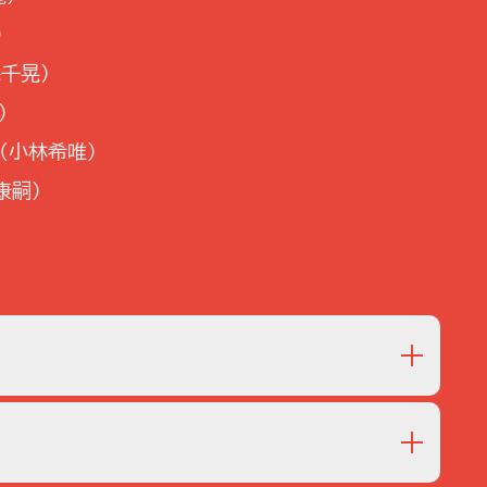
)
森千晃)
)
(小林希唯)
康嗣)
る。怪しいメモに導かれ、CIAの諜報員養成機関「ファー
後、G20サミット開催地のマンハッタンでテロが勃発！
新たな陰謀は、一体誰が、何のために…？ファームでの