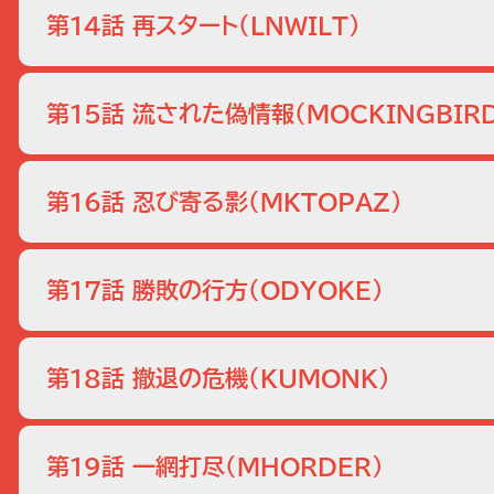
ると人質に紛れ込んでいたAICのメンバーが正体を現わ
第14話 再スタート
（LNWILT）
方が分からなくなったダイアナとウィルを捜しに行くと、
事に回収できるのか？【過去】のファームでは、潜入捜査を
G20の人質事件を受け、ハース大統領は極秘の特別対策チー
下される。結局AICは存在しないと主張するライアンに、ア
第15話 流された偽情報
（MOCKINGBIR
スをはじめとする精鋭が集められる。大規模なテロの影には、
テクノロジー・メディア)の協力者がいると見られ、その8
G20で盗まれアップロードされた“キャッシュ”には、ア
ずは貨物機の墜落事件によって巨万の富を得たヘッジファ
第16話 忍び寄る影
（MKTOPAZ）
し、バージニア州の緊急時対応マニュアルが漏えいしてし
薬品によって水源が汚染される事態に。住人に避難命令が
ニューヨークを拠点に活動する社交界の女帝レベッカ・シャ
スだった。調べを進めると、下院議長ヘンリー・ロアークの
第17話 勝敗の行方
（ODYOKE）
イの結婚式のプロデュースを依頼するという名目で接触し
けを求めてくる。国外への脱出を手伝う代わりに情報を提
オハイオ州のショッピングモールで爆破テロが発生。アレッ
人が狙撃されて死亡。逃げる狙撃犯を追跡したハリーは、
第18話 撤退の危機
（KUMONK）
上げられる。イスラム圏の人々を排除する“出入国登録制度
領の指揮下で結成されたチームが動く。アレックスは真犯
アメリカ各地で不穏な空気が醸成され、今にも暴動が起き
へ乗り込む。リーダーのクレイは、ロアークの政策秘書を務
第19話 一網打尽
（MHORDER）
えるが、アレックスたちはそれに反対。捜査から敵の狙い