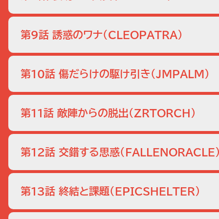
情報を引き出すため敵の肉体と精神に苦痛を与える過激な
オーウェンとリディアは「諜報員は任務のために人間関係を
自ら捕虜役となり、自分の秘密を聞き出せと生徒たちに命
第9話 誘惑のワナ
（CLEOPATRA）
クスは個人的にも任務上でもライアンとの距離を感じていた
ーたちと生物兵器を破壊するべく奮闘する。しかしFBI
応援を求めてFBIに駆け込んだアレックス。その証言をシ
ようとしていた。それを阻止したいミランダの切り札は、占
第10話 傷だらけの駆け引き
（JMPALM）
きた…。その時、ミランダがアレックスを連れ去り、意外な事
課題が出される。結婚式前夜のパーティーに潜入し、決め
今回の課題は“裏切り”。訓練生は、相手の弱みを利用し
花婿、ライアンは花嫁とベッドを共にしなければならない。
第11話 敵陣からの脱出
（ZRTORCH）
一方で、【現在】のアレックスはリディアからハードドライ
向かう。また、突然FBI支局に現れたクレア・ハース大統
テロリスト集団のジェイソンが、AICのメンバーを洗い出
げ、女性大統領としての苦悩や隠していた事実を打ち明け
第12話 交錯する思惑
（FALLENORACLE
AICと見なされてしまう。しかし、彼に銃口が向けられた
ファームでは、CIAの情報提供者ウェバーをドイツの捜査
訓練生に与えられた課題は、NSA(国家安全保障局）の
される。訓練生たちは早速ミュンヘンに飛ぶ。しかし、そこ
第13話 終結と課題
（EPICSHELTER）
の。だがその裏で、アレックス、ライアン、ハリー、AICが
ファームを去ることに。【現在】のニューヨーク。アレック
アレックスたちは無事に全員を脱出させることができたが