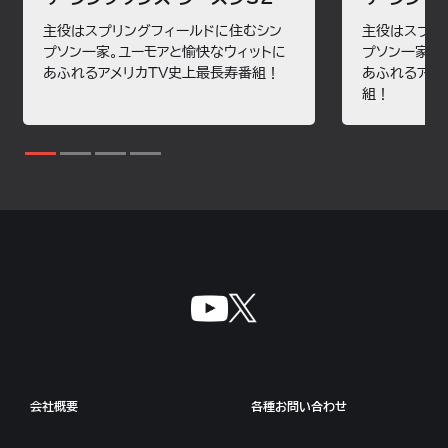
主役はスプリングフィールドに住むシン
主役はスプリ
プソン一家。ユーモアと愉快なウィットに
プソン一家。
あふれるアメリカTV史上最長寿番組！
あふれるアメ
組！
会社概要
各種お問い合わせ