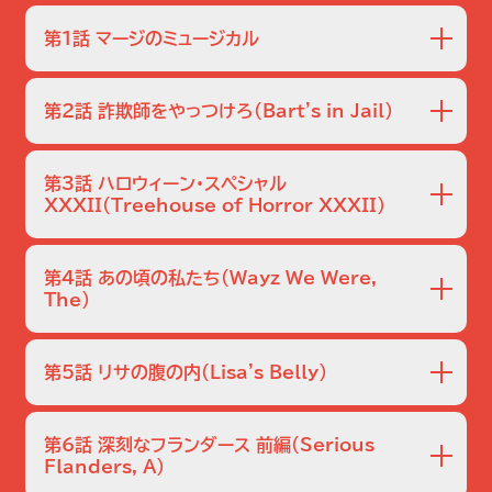
第1話 マージのミュージカル
スプリングフィールドでミュージカルを制作することになり、
マージは自分が高校時代に関わったミュージカルの演出担当
第2話 詐欺師をやっつけろ
（Bart's in Jail）
になる。しかし美しい思い出は過去からのライバルによって
脅かされる。
電話の詐欺に引っかかってしまったおじいちゃんのために、
シンプソン一家はだまし取られたお金を取り戻そうとする。
第3話 ハロウィーン・スペシャル
XXXII
（Treehouse of Horror XXXII）
恒例のハロウィーン・スペシャル！ポン・ジュノの「パラサイト」
やバンビの復讐など盛りだくさん。
第4話 あの頃の私たち
（Wayz We Were,
The）
エバーグリーン・テラスで交通渋滞が起き、モーは運命的な選
択を迫られる。
第5話 リサの腹の内
（Lisa's Belly）
マージはリサが傷つく言葉を発し、バートは筋肉ムキムキに。
第6話 深刻なフランダース 前編
（Serious
Flanders, A）