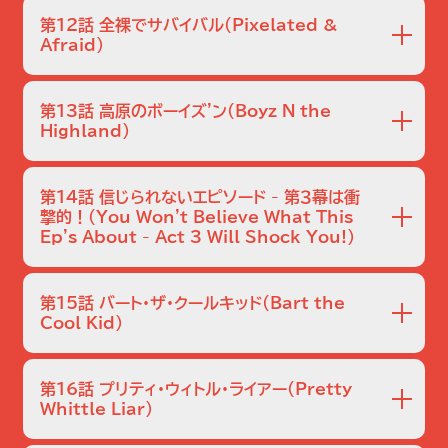
をめぐって闘いを繰り広げる。
第12話 全裸でサバイバル
（Pixelated &
Afraid）
凍てつく荒野に迷い込んだホーマーとマージは、生き残るた
めに自らの限界に挑戦する。
第13話 高原のボーイズ'ン
（Boyz N the
Highland）
週末を荒野で過ごしていたバート、マーティン、いじめっ子た
ちはゾッとする目に遭い、一目散に逃げ出す。
第14話 信じられないエピソード - 第３幕は衝
撃的！
（You Won't Believe What This
Ep's About - Act 3 Will Shock You!）
サンタのリトルヘルパーを暑い車の中に閉じ込めたと誤解さ
れ責められるホーマー。この事件の映像が拡散され、スプリン
第15話 バート・ザ・クールキッド
（Bart the
グフィールド中の人々がホーマーを仲間外れにする。
Cool Kid）
バートが超カッコいいスケートウェアブランドを持つ有名なキ
ッズインフルエンサーと仲良くなると、ホーマーは負け組のオ
第16話 プリティ・ウィトル・ライアー
（Pretty
ヤジたちを率いて反乱を起こす。
Whittle Liar）