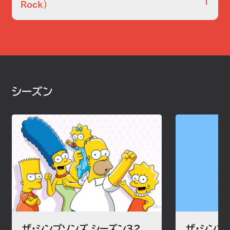
Rock）
バートに教会で恥をかかされたホーマーは、バートに父を尊
敬するように教える。だが不思議な歌を歌う用務員が現れ、
知っていると思っていたことがすっかり変わってしまう。
シーズン
ザ・シンプソンズ シーズン32
ザ・シンプ