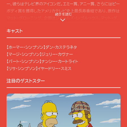
ー、彼らはテレビ界のアイコンだ。エミー賞、アニー賞、さらにはピー
ボディ賞を獲得したアメリカテレビ史上最長寿番組であり、原作は
続きを読む
マット・グローニング、企画はジェームズ・Ｌ・ブルックス、マット・グ
ローニング、サム・サイモンが担当。さらにジェームズ・Ｌ・ブルックス
キャスト
とマット・グローニングは製作総指揮も務め、アル・ジーンとマット・
セルマンが製作総指揮とショーランナーを担当している。シーズン
33でも、ザ・シンプソンズ名物とも言える豪華なゲストスターたち
【ホーマー・シンプソン】ダン・カステラネタ
が続々登場するほか、2話構成の特別エピソードとして、ドラマ『フ
【マージ・シンプソン】ジュリー・カヴナー
ァーゴ』とストリーミングテレビへのラブレターとして製作された＃
【バート・シンプソン】ナンシー・カートライト
6＆＃7「深刻なフランダース 前編/後編」が登場。ポップカルチャ
【リサ・シンプソン】イヤードリー・スミス
ーを代表する本作ならではの秀逸なパロディっぷりに注目!!
注目のゲストスター