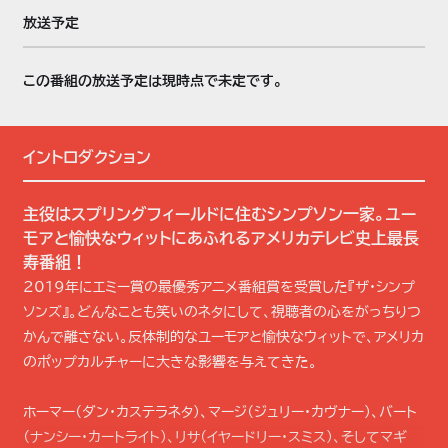
放送予定
この番組の放送予定は現時点で未定です。
イントロダクション
主役はスプリングフィールドに住むシンプソン一家。ユー
モアと愉快なウィットにあふれるアメリカテレビ史上最長
寿番組！
2019年にエミー賞の最優秀アニメ番組賞を受賞した『ザ・シンプ
ソンズ』。どんなことも笑いのネタにして、視聴者の心をがっちりつ
かんで離さない。反体制的なユーモアと愉快なウィットで、アメリカ
のポップカルチャーに大きな影響を与えてきた。
ホーマー（ダン・カステラネタ）、マージ（ジュリー・カヴナー）、バート
（ナンシー・カートライト）、リサ（イヤードリー・スミス）、そしてマギ