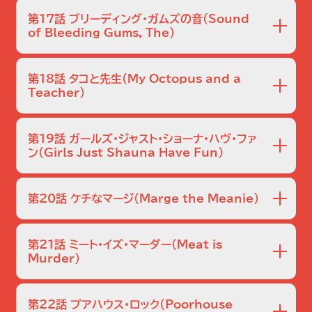
クレタスは妻のブランディーンが学問への愛を隠していたと
知る…。
第17話 ブリーディング・ガムズの音
（Sound
of Bleeding Gums, The）
リサは亡くなったミュージシャン、ブリーディング・ガムズ・マ
ーフィーの息子に会い、彼の人生を良くしようとする。
第18話 タコと先生
（My Octopus and a
Teacher）
バートは新しく来た先生に対する感情を抑えられない。一方、
リサはタコと友達になる。
第19話 ガールズ･ジャスト・ショーナ・ハヴ・ファ
ン
（Girls Just Shauna Have Fun）
学校のマーチングバンドに参加したリサは、ショーナに指導者
としての意外な才能があると知る。一方、ホーマーはクラフト
第20話 ケチなマージ
（Marge the Meanie）
ビール職人になる。
マージの驚くべき過去から、バートとのつながりやホーマーと
の恐ろしい事実が明らかになる。
第21話 ミート・イズ・マーダー
（Meat is
Murder）
隠されたハンバーガーの過去のツケが回ってくると、グラン
パは自分が困難な問題に巻き込まれていることに気づく。
第22話 プアハウス・ロック
（Poorhouse