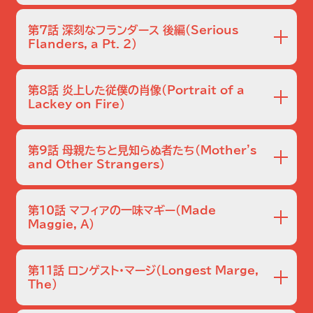
スプリングフィールドに無慈悲な借金取りが現れる。そして
ホーマーとネッドの暮らしは、配信ドラマの中の、ひどく暴力
第7話 深刻なフランダース 後編
（Serious
的な世界に巻き込まれていくのだった。
Flanders, a Pt. 2）
うーん！ネッドとホーマーの状況は最悪から最悪へと変化
し、シンプフリックスのプレステージ･クライム･スリラーは衝
第8話 炎上した従僕の肖像
（Portrait of a
撃的な結末を迎える。
Lackey on Fire）
スミサーズは、有名なファッションデザイナーと真実の愛を見
つける。だが彼の新しい関係はスプリングフィールドを破壊
第9話 母親たちと見知らぬ者たち
（Mother's
してしまうのだろうか？
and Other Strangers）
ティーンエイジャー時代のホーマーは、悲しみを癒やすため、
おじいちゃんとともにロードトリップに出る。
第10話 マフィアの一味マギー
（Made
Maggie, A）
ファット・トニーがマギー・シンプソンのゴッドファーザー（後見
人）になる。
第11話 ロンゲスト・マージ
（Longest Marge,
The）
マージとバーンズ社長は、生意気な若きフットボールの天才