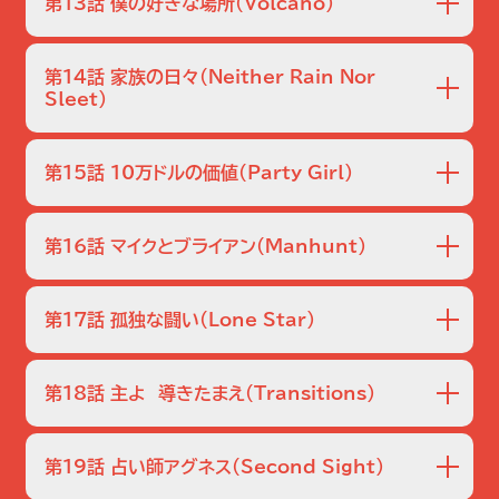
第13話 僕の好きな場所
（Volcano）
変｡
殺人事件の裁判で陪審員を務める老人ピーター･デューセッ
身に危機が迫る｡
双子の弟グレッグに全ての罪を被せ､自らは逃げおおせたリ
クが姿を消す｡
ックこそ真犯人と確信していたジャックたちは早速捜査を開
審理無効を狙った被告側の工作が疑われるが､ピーターは以
第14話 家族の日々
（Neither Rain Nor
始｡
前から陪審員を辞めたがっていたことがわかり､自ら失踪し
Sleet）
世間がクリスマス一色に染まる中､ジャックは子どもたちの親
捜索班とリックの2度目の戦いが始まる｡
た可能性も浮上｡
権をめぐり､妻マリアと対立する｡
やがて捜査が進むにつれ､決して過去を語ろうとしなかった
マリアの弁護士はジャックの過去を次々と暴き､父親として
ピーターとナチスドイツの関係が明らかになっていく｡
第15話 10万ドルの価値
（Party Girl）
不適格であることを強調､ジャックは精神的に追い込まれて
名門私立女子高校の生徒タラが失踪する｡
いく｡
水泳部に所属し､成績優秀で志望校はハーバード大学､まさ
一方､捜索班のメンバーたちはクリスマス･パーティーの準備
に生徒の鏡とでも言うべきタラ｡
第16話 マイクとブライアン
（Manhunt）
中｡
しかし､捜査を進めるうちに､彼女が合法ドラッグに手を出し
囚人ジェームズ･マカボイが､刑務所内での乱闘騒ぎの最中､
そこへ､ジャックの父フランクが現れる｡
ていたことがわかる｡
同じく受刑者のフェリスとともに姿を消す｡
さらに､複数の既婚男性と不倫関係にあったことが判明｡
ジェームズの姉は､仮釈放を控えていた弟が脱獄するはずが
第17話 孤独な闘い
（Lone Star）
ゴールデン･ガールの素顔が次第に姿を現し始める｡
ないとFBIに捜索を依頼｡
学校の社会科見学の最中､自閉症の少年イアンが失踪する｡
ジャックたちはジェームズの無実を疑いつつも､捜査を開始
行方不明になっても居場所がわかるよう､いつも発信機を身
する｡
に付けていたイアンだったが､この日に限って父親が受信機
第18話 主よ 導きたまえ
（Transitions）
やがて､ジェームズと一緒に脱獄したフェリスが発見される｡
を忘れて自宅に取りに帰ったという経緯があり､捜索班は父
郵便配達員のロージー･ディアスが勤務中に行方不明になり､
親を疑う｡
配達中だった大量の人気ビデオゲームがなくなっていた｡
しかし､捜査が進むにしたがって､障害を抱えた子どもとその
第19話 占い師アグネス
（Second Sight）
ブラックマーケットに売るための窃盗か､あるいは内部犯行
家族の､決して表に出ることのない苦難が明らかになってい