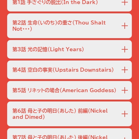
第1話 手さぐりの脱出
（In the Dark）
第2話 生命(いのち)の重さ
（Thou Shalt
Not･･･）
第3話 光の記憶
（Light Years）
第4話 空白の事実
（Upstairs Downstairs）
第5話 リネットの場合
（American Goddess）
深夜のキャンプ場で､視覚障害のある少女と彼女の歩行訓練
士が行方不明になる｡
歩行訓練士の痴情のもつれなど､いくつかの仮説が浮上する
第6話 母と子の明日(あした) 前編
（Nickel
が解決への道のりは遠い｡
and Dimed）
やけど治療の看護助手が､帰宅途中に車を残し失踪する｡
一方､家族と共にシカゴで暮らすためにFBI失踪者捜索班を
通り魔的な犯行の犠牲になったのか､あるいは愛人と駆け落
辞職したジャックに､妻･マリアから離婚を告げられる｡
ちしたのか?様々な憶測が飛び交う中､捜査は進んでいく｡
マリアが以前から離婚を計画し､娘たちの親権を得ようとし
第7話 母と子の明日(あした) 後編
（Nickel