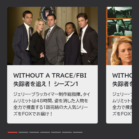
果たして両事件ともこの男の犯行なのだろうか?
のことだった｡
71歳の元保険調査員が行方不明になる｡
一方､サマンサとマーティンの関係に亀裂が生じる｡
しかし､大量のドラッグを積んだ車からラフィエルの指紋が検
失踪前､彼はアパートの屋上から飛び降りようとしていたが
出され､事態は一変する｡
思いとどまり､その後2人の男と黒い車に乗り込んだという｡
圧倒的に不利な状況の中､ダニーは兄の無実を信じて捜索を
ジャックたちの必死の捜索にもかかわらず､男に関する情報
ペイジ･ホブソンが失踪する｡
続ける｡
は少なく捜査は遅々として進まない｡
職場にニューヨーク市警の刑事が聞き込みに来たことに怯
やがて､男の人生は奇妙なほどジャックのそれと酷似してい
え､そのまま姿を消したという｡捜査を開始してすぐに､その
ることがわかってくる｡
刑事が偽物だと判明｡
捜索が進み､人権保護や環境保護に熱心だったペイジが､そ
の正義感をテロリストに利用されていた可能性が浮上する｡
一方､ビビアンはついに心臓手術を受けることになる｡
WITHOUT A TRACE/FBI
WITHOU
失踪者を追え！ シーズン1
失踪者を追
ジェリー・ブラッカイマー制作総指揮。タイ
ジェリー・ブ
ムリミットは48時間、姿を消した人物を
ムリミットは
全力で捜査する1話完結の大人気シリー
全力で捜査す
ズをFOXでお届け！
ズをFOXで