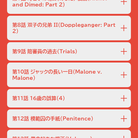
やがて彼女は中絶反対グループの一員で､クリニックを爆破
X線技師のテディが自宅アパートから姿を消す｡
ていることを知り愕然とする｡
and Dimed: Part 2）
して逃亡中の身であることが判明｡今回の失踪が次なる爆破
テディは子どもの頃にエイリアンに誘拐され､頭にインプラン
を演出するための自作自演である可能性が高まる｡
トを埋め込まれたと強く信じていたことが知人の証言からわ
一方､ジャックは仕事に復帰する｡
かる｡
裕福な家庭の生後間もない娘とベビーシッターが行方不明に
第8話 双子の兄弟 II
（Doppleganger: Part
今回の失踪がこの件と関係があるのか､あるいは少年時代の
なる｡
2）
辛い経験が生み出した幻想なのか謎が深まる｡
そのベビーシッターは､失踪の数時間前に雇い主のドレスや
事件解決のためジャックが再び指揮をとる｡
宝石類を盗んだ疑惑をかけられ解雇されていたことから､復
美容整形によって女性を美しく変身させるテレビ番組の優勝
讐のために子どもを誘拐した可能性が高まるが､別の可能性
者､リネット･ショーが姿を消す｡
第9話 陪審員の過去
（Trials）
も捨てきれない｡
美しくなったことで人生が一変したリネットに敵は多く､番組
そんな中､誘拐犯と名乗る人物から身代金要求の電話がかか
から降ろされた女性､ボーイフレンドなど多くの容疑者が浮
若いシングルマザーのコリーンが､息子をベビーシッターに預
ってくる｡
上する｡
第10話 ジャックの長い一日
（Malone v.
けた後に消息を絶つ｡
しかし捜査が進むにつれ､完璧な美しさを手に入れたはずの
Malone）
手がかりがあまりに少ないことから､コリーンの雇い主であ
彼女が以前の生活を渇望していたことが明らかになってい
る大型量販店の店長の証言などを得ながら捜査は進んでい
く｡
行方不明のコリーンが麻薬の運び屋をしていたことがわか
く｡
第11話 16歳の誤算
（4）
り､密売組織を突き止めるためサマンサが潜入捜査を行うこ
やがて､コリーンが苦しい生活から脱するために､麻薬の運び
とになる｡
屋を始めていたことが判明｡事件は予想もしなかった方向へ
負のサイクルとでも言うべき生活苦に陥っている女性たちの
と展開していく｡
第12話 模範囚の手紙
（Penitence）
ホームレスの女性が行方不明になる｡
弱みにつけ込む密売組織の常套手段を逆手に取るため､彼
当初はありきたりの失踪事件かと思われたが､かつて同様の
女たちと似た境遇の女性に扮するサマンサ｡
事件の容疑者であったリックの名が挙がったことで事態は一
密売組織の全貌が次第に明らかになっていく中､サマンサの