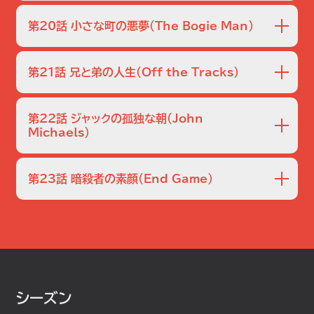
か･･･?
23歳にして毎晩高級クラブを渡り歩き､少女たちに絶大な
く｡
しかし､献身的な従業員で､愛情に満ちた里親であるロージー
人気を誇るセレブ､チェルシー･プリンスが誘拐される｡
第20話 小さな町の悪夢
（The Bogie Man）
が別の一面を持っていた可能性が浮上する｡
早速､捜査を開始する捜索班｡
一方､ビビアンは遺伝による心臓の異常を告知される｡
やがて､囚われの身のチェルシーの姿がインターネット上で公
12歳の少年が､無理矢理車に乗せられ連れ去られる｡
開され､彼女の生死を決めるインターネット投票が始まる｡
ジョギング中だったマーティンは､自分のすぐ近くで起こった
第21話 兄と弟の人生
（Off the Tracks）
捜索班の必死の捜査をあざ笑うかのように､絶望へのカウン
事件を阻止できなかったことを悔やむ｡
トダウンが進んでいく｡
当初は小児性愛者の犯行かと思われたが､やがてマーティン
ニューヨークのやり手不動産業者､ランス･ハミルトンが姿を
は犯人と目されている男が1年前に息子を亡くしていること
消し､失踪直前に言い争っていたという女性に捜査の目が集
第22話 ジャックの孤独な朝
（John
を知る｡
まる｡
Michaels）
限られた時間の中､2人の捜索が続く｡
自宅の暖炉からは血液の付着したシャツが発見される｡
教会の聖歌隊に参加しているステファニー･ヒーリーが、練習
やがて､ランスとジェームズ･フスコというマフィアとのつな
中に突然泣き出した後､忽然と姿を消す｡
がりが判明｡
勤め先でも評判が良く､教会での礼拝も欠かさない､絵に描
第23話 暗殺者の素顔
（End Game）
人身売買や少女売春など､不動産業者の裏の顔が徐々に明
いたように善良な市民ステファニー｡
若い占い師アグネスが行方不明になる｡
らかになっていく｡
しかし､短期間のうちに転職を繰り返し､そのたびに住居を変
数週間前に階段から落ちて病院に運ばれた彼女は､過去にも
え､知人たちとの連絡も絶っていたことが明らかになる｡
何度か骨折を繰り返していた｡
一方､ビビアンの心臓病は悪化していた｡
また､最近急に5万ドルもの大金を必要としていたこともわ
小さな町で､13歳の少女が姿を消す｡
かる｡
この町では7年前にも13歳の少女が失踪､殺害された事件
一方､失踪者捜索班のメンバーは､心臓病が悪化し､手術に向
があった｡
けて自宅療養を余儀なくされているビビアンを心配してい
7年前の事件で容疑者と目されていた男は証拠不十分で不
ダニーの兄で現在仮釈放中のラフィエルが姿を消す｡
た｡
起訴となったが､事件の類似性から今回もまた容疑者として
強盗罪で服役していたラフィエルだったが､仮出所後は心を
シーズン
マークされる｡
入れ替え別人のように真面目に働いており､失踪はその矢先