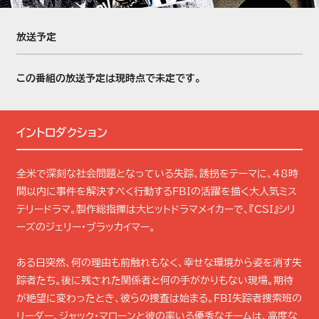
放送予定
この番組の放送予定は現時点で未定です。
イントロダクション
全米で深刻な社会問題となっている失踪、誘拐をテーマに、48時
間以内に事件を解決すべく行動するFBIの活躍を描く大人気ミス
テリードラマ。製作総指揮は大ヒットドラマメイカーで、『CSI』シリ
ーズのジェリー・ブラッカイマー。
ある日突然、何の理由も前触れもなく、幸せな環境から姿を消す失
踪者たち。後に残された関係者と何の手がかりもない現場。期待
が絶望に変わったとき、彼らの捜査は始まる。FBI失踪者捜索班の
リーダー、ジャック・マローンと彼の率いる優秀なチームは、高度な